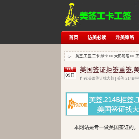
首页
访美必读
赴美策略
美签,工签,工卡,绿卡 >>
大鹤随笔
>> 
美国签证拒签重签,美
11月
09日
作者:美国签证找大鹤 | 美签,214B
本网站是专一做美国签证的，