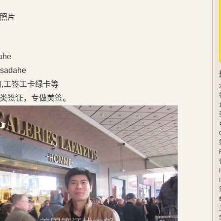
照片
he
adahe
的,工签工卡绿卡等
类签证，专做美签。