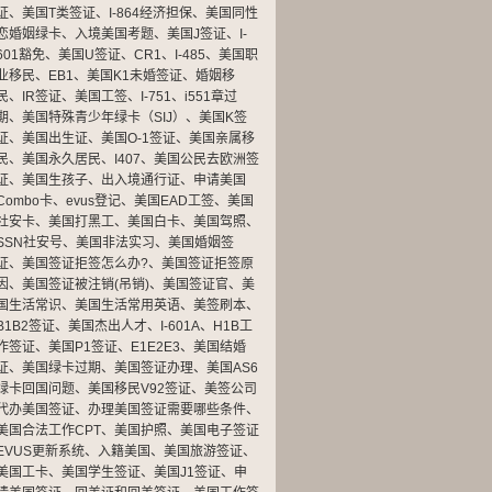
证
、
美国T类签证
、
I-864经济担保
、
美国同性
恋婚姻绿卡
、
入境美国考题
、
美国J签证
、
I-
601豁免
、
美国U签证
、
CR1
、
I-485
、
美国职
业移民
、
EB1
、
美国K1未婚签证
、
婚姻移
民
、
IR签证
、
美国工签
、
I-751
、
i551章过
期
、
美国特殊青少年绿卡（SIJ）
、
美国K签
证
、
美国出生证
、
美国O-1签证
、
美国亲属移
民
、
美国永久居民
、
I407
、
美国公民去欧洲签
证
、
美国生孩子
、
出入境通行证
、
申请美国
Combo卡
、
evus登记
、
美国EAD工签
、
美国
社安卡
、
美国打黑工
、
美国白卡
、
美国驾照
、
SSN社安号
、
美国非法实习
、
美国婚姻签
证
、
美国签证拒签怎么办?
、
美国签证拒签原
因
、
美国签证被注销(吊销)
、
美国签证官
、
美
国生活常识
、
美国生活常用英语
、
美签刷本
、
B1B2签证
、
美国杰出人才
、
I-601A
、
H1B工
作签证
、
美国P1签证
、
E1E2E3
、
美国结婚
证
、
美国绿卡过期
、
美国签证办理
、
美国AS6
绿卡回国问题
、
美国移民V92签证
、
美签公司
代办美国签证
、
办理美国签证需要哪些条件
、
美国合法工作CPT
、
美国护照
、
美国电子签证
EVUS更新系统
、
入籍美国
、
美国旅游签证
、
美国工卡
、
美国学生签证
、
美国J1签证
、
申