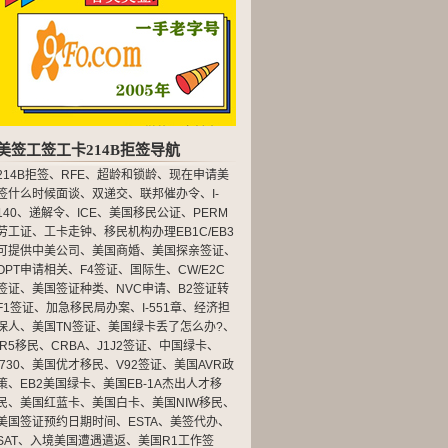
美签工签工卡214B拒签导航
214B拒签
、
RFE
、
超龄和锁龄
、
现在申请美
签什么时候面谈
、
双递交
、
联邦催办令
、
I-
140
、
递解令
、
ICE
、
美国移民公证
、
PERM
劳工证
、
工卡走钟
、
移民机构办理EB1C/EB3
可提供中美公司
、
美国商婚
、
美国探亲签证
、
OPT申请相关
、
F4签证
、
国际生
、
CW/E2C
签证
、
美国签证种类
、
NVC申请
、
B2签证转
F1签证
、
加急移民局办案
、
I-551章
、
经济担
保人
、
美国TN签证
、
美国绿卡丢了怎么办?
、
IR5移民
、
CRBA
、
J1J2签证
、
中国绿卡
、
I730
、
美国优才移民
、
V92签证
、
美国AVR政
策
、
EB2美国绿卡
、
美国EB-1A杰出人才移
民
、
美国红蓝卡
、
美国白卡
、
美国NIW移民
、
美国签证预约日期时间
、
ESTA
、
美签代办
、
SAT
、
入境美国遭遇遣返
、
美国R1工作签