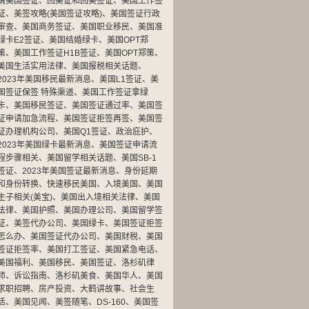
请美国签证
、
回美证和回美签证
、
美国工作签
证
、
美签攻略(美国签证攻略)
、
美国签证行政
审查
、
美国商务签证
、
美国职业移民
、
美国准
绿卡E2签证
、
美国结婚绿卡
、
美国OPT郑
策
、
美国工作签证H1B签证
、
美国OPT郑策
、
美国生活实用法律
、
美国报税相关话题
、
2023年美国移民最新消息
、
美国L1签证
、
美
国签证保签 特殊渠道
、
美国工作签证拿绿
卡
、
美国移民签证
、
美国签证通过率
、
美国签
证申请加急流程
、
美国签证拒签再签
、
美国签
证办理机构公司
、
美国Q1签证
、
政治庇护
、
2023年美国绿卡最新消息
、
美国签证申请流
程步骤相关
、
美国留学相关话题
、
美国SB-1
签证
、
2023年美国签证最新消息
、
身份延期
和身份转换
、
快速移民美国
、
入境美国
、
美国
生子相关(美宝)
、
美国出入境相关法律
、
美国
法律
、
美国护照
、
美国办理公司
、
美国留学签
证
、
美签代办公司
、
美国绿卡
、
美国签证拒签
怎么办
、
美国签证代办公司
、
美国财税
、
美国
签证拒签率
、
美国打工签证
、
美国紧急电话
、
美国福利
、
美国移民
、
美国签证
、
洛杉矶律
师
、
诉讼指南
、
洛杉矶美食
、
美国华人
、
美国
求职招聘
、
房产投资
、
大鹤讲故事
、
社会生
活
、
美国见闻
、
美签随笔
、
DS-160
、
美国签