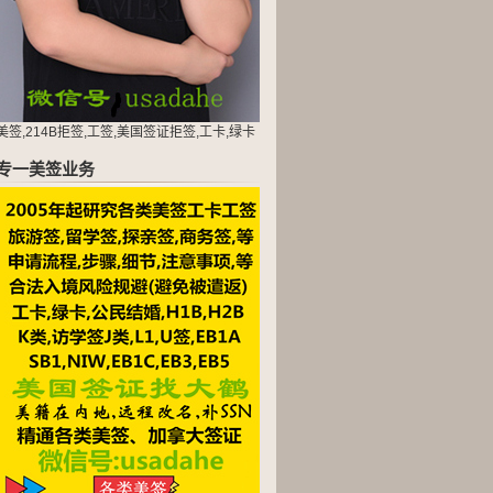
美签,214B拒签,工签,美国签证拒签,工卡,绿卡
专一美签业务