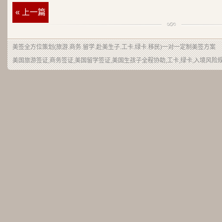
« 上一篇
美签
全方位策划(旅游.商务.留学.赴美生子.工卡.绿卡.移民)一对一定制美签方案
美国旅游签证,商务签证,美国留学签证,美国生孩子全程协助,工卡,绿卡,入境风险