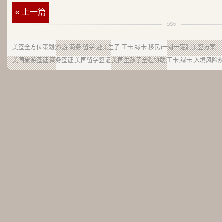
« 上一篇
美签
全方位策划(旅游.商务.留学.赴美生子.工卡.绿卡.移民)一对一定制美签方案
美国旅游签证,商务签证,美国留学签证,美国生孩子全程协助,工卡,绿卡,入境风险