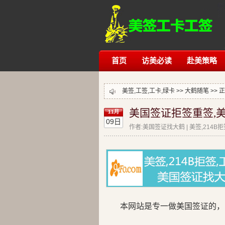
首页
访美必读
赴美策略
美签,工签,工卡,绿卡 >>
大鹤随笔
>> 
美国签证拒签重签,美
11月
09日
作者:美国签证找大鹤 | 美签,214B
本网站是专一做美国签证的，