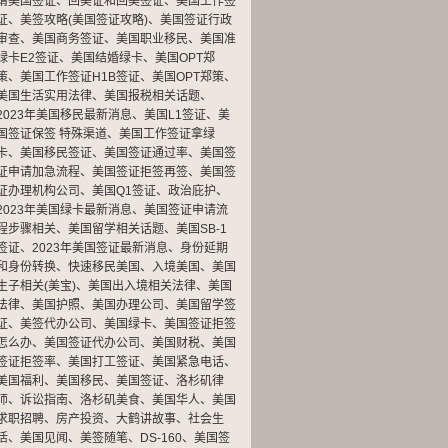
请美国签证
、
回美证和回美签证
、
美国工作签
证
、
美签攻略(美国签证攻略)
、
美国签证行政
审查
、
美国商务签证
、
美国职业移民
、
美国准
绿卡E2签证
、
美国结婚绿卡
、
美国OPT郑
策
、
美国工作签证H1B签证
、
美国OPT郑策
、
美国生活实用法律
、
美国报税相关话题
、
2023年美国移民最新消息
、
美国L1签证
、
美
国签证保签 特殊渠道
、
美国工作签证拿绿
卡
、
美国移民签证
、
美国签证通过率
、
美国签
证申请加急流程
、
美国签证拒签再签
、
美国签
证办理机构公司
、
美国Q1签证
、
政治庇护
、
2023年美国绿卡最新消息
、
美国签证申请流
程步骤相关
、
美国留学相关话题
、
美国SB-1
签证
、
2023年美国签证最新消息
、
身份延期
和身份转换
、
快速移民美国
、
入境美国
、
美国
生子相关(美宝)
、
美国出入境相关法律
、
美国
法律
、
美国护照
、
美国办理公司
、
美国留学签
证
、
美签代办公司
、
美国绿卡
、
美国签证拒签
怎么办
、
美国签证代办公司
、
美国财税
、
美国
签证拒签率
、
美国打工签证
、
美国紧急电话
、
美国福利
、
美国移民
、
美国签证
、
洛杉矶律
师
、
诉讼指南
、
洛杉矶美食
、
美国华人
、
美国
求职招聘
、
房产投资
、
大鹤讲故事
、
社会生
活
、
美国见闻
、
美签随笔
、
DS-160
、
美国签