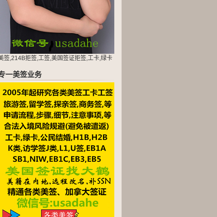
美签,214B拒签,工签,美国签证拒签,工卡,绿卡
专一美签业务