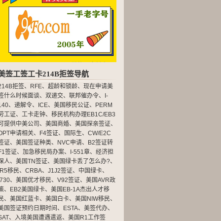
美签工签工卡214B拒签导航
214B拒签
、
RFE
、
超龄和锁龄
、
现在申请美
签什么时候面谈
、
双递交
、
联邦催办令
、
I-
140
、
递解令
、
ICE
、
美国移民公证
、
PERM
劳工证
、
工卡走钟
、
移民机构办理EB1C/EB3
可提供中美公司
、
美国商婚
、
美国探亲签证
、
OPT申请相关
、
F4签证
、
国际生
、
CW/E2C
签证
、
美国签证种类
、
NVC申请
、
B2签证转
F1签证
、
加急移民局办案
、
I-551章
、
经济担
保人
、
美国TN签证
、
美国绿卡丢了怎么办?
、
IR5移民
、
CRBA
、
J1J2签证
、
中国绿卡
、
I730
、
美国优才移民
、
V92签证
、
美国AVR政
策
、
EB2美国绿卡
、
美国EB-1A杰出人才移
民
、
美国红蓝卡
、
美国白卡
、
美国NIW移民
、
美国签证预约日期时间
、
ESTA
、
美签代办
、
SAT
、
入境美国遭遇遣返
、
美国R1工作签