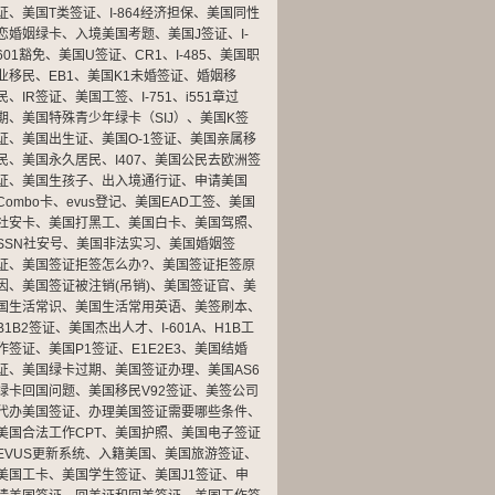
证
、
美国T类签证
、
I-864经济担保
、
美国同性
恋婚姻绿卡
、
入境美国考题
、
美国J签证
、
I-
601豁免
、
美国U签证
、
CR1
、
I-485
、
美国职
业移民
、
EB1
、
美国K1未婚签证
、
婚姻移
民
、
IR签证
、
美国工签
、
I-751
、
i551章过
期
、
美国特殊青少年绿卡（SIJ）
、
美国K签
证
、
美国出生证
、
美国O-1签证
、
美国亲属移
民
、
美国永久居民
、
I407
、
美国公民去欧洲签
证
、
美国生孩子
、
出入境通行证
、
申请美国
Combo卡
、
evus登记
、
美国EAD工签
、
美国
社安卡
、
美国打黑工
、
美国白卡
、
美国驾照
、
SSN社安号
、
美国非法实习
、
美国婚姻签
证
、
美国签证拒签怎么办?
、
美国签证拒签原
因
、
美国签证被注销(吊销)
、
美国签证官
、
美
国生活常识
、
美国生活常用英语
、
美签刷本
、
B1B2签证
、
美国杰出人才
、
I-601A
、
H1B工
作签证
、
美国P1签证
、
E1E2E3
、
美国结婚
证
、
美国绿卡过期
、
美国签证办理
、
美国AS6
绿卡回国问题
、
美国移民V92签证
、
美签公司
代办美国签证
、
办理美国签证需要哪些条件
、
美国合法工作CPT
、
美国护照
、
美国电子签证
EVUS更新系统
、
入籍美国
、
美国旅游签证
、
美国工卡
、
美国学生签证
、
美国J1签证
、
申