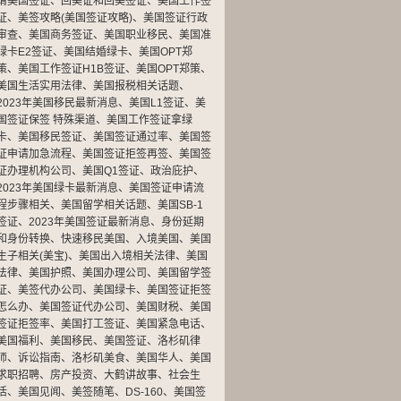
请美国签证
、
回美证和回美签证
、
美国工作签
证
、
美签攻略(美国签证攻略)
、
美国签证行政
审查
、
美国商务签证
、
美国职业移民
、
美国准
绿卡E2签证
、
美国结婚绿卡
、
美国OPT郑
策
、
美国工作签证H1B签证
、
美国OPT郑策
、
美国生活实用法律
、
美国报税相关话题
、
2023年美国移民最新消息
、
美国L1签证
、
美
国签证保签 特殊渠道
、
美国工作签证拿绿
卡
、
美国移民签证
、
美国签证通过率
、
美国签
证申请加急流程
、
美国签证拒签再签
、
美国签
证办理机构公司
、
美国Q1签证
、
政治庇护
、
2023年美国绿卡最新消息
、
美国签证申请流
程步骤相关
、
美国留学相关话题
、
美国SB-1
签证
、
2023年美国签证最新消息
、
身份延期
和身份转换
、
快速移民美国
、
入境美国
、
美国
生子相关(美宝)
、
美国出入境相关法律
、
美国
法律
、
美国护照
、
美国办理公司
、
美国留学签
证
、
美签代办公司
、
美国绿卡
、
美国签证拒签
怎么办
、
美国签证代办公司
、
美国财税
、
美国
签证拒签率
、
美国打工签证
、
美国紧急电话
、
美国福利
、
美国移民
、
美国签证
、
洛杉矶律
师
、
诉讼指南
、
洛杉矶美食
、
美国华人
、
美国
求职招聘
、
房产投资
、
大鹤讲故事
、
社会生
活
、
美国见闻
、
美签随笔
、
DS-160
、
美国签