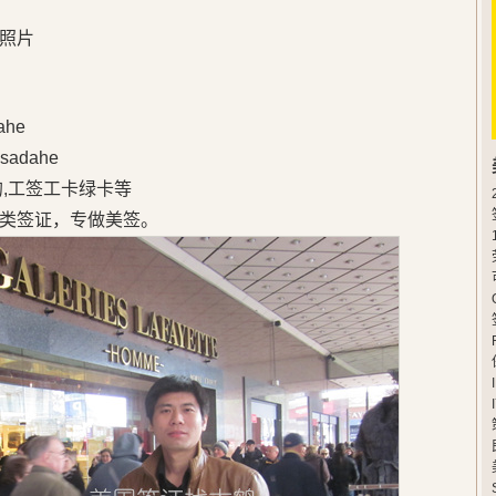
照片
he
adahe
的,工签工卡绿卡等
类签证，专做美签。