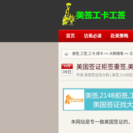
首页
访美必读
赴美策略
美签,工签,工卡,绿卡 >>
大鹤随笔
>> 
美国签证拒签重签,美
11月
09日
作者:美国签证找大鹤 | 美签,214B
本网站是专一做美国签证的，