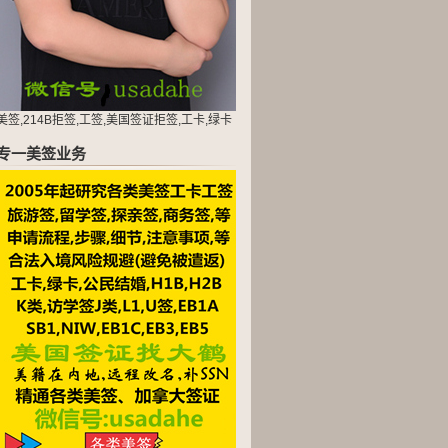
美签,214B拒签,工签,美国签证拒签,工卡,绿卡
专一美签业务