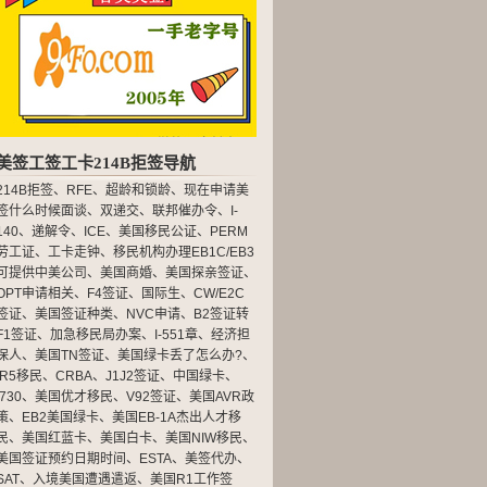
美签工签工卡214B拒签导航
214B拒签
、
RFE
、
超龄和锁龄
、
现在申请美
签什么时候面谈
、
双递交
、
联邦催办令
、
I-
140
、
递解令
、
ICE
、
美国移民公证
、
PERM
劳工证
、
工卡走钟
、
移民机构办理EB1C/EB3
可提供中美公司
、
美国商婚
、
美国探亲签证
、
OPT申请相关
、
F4签证
、
国际生
、
CW/E2C
签证
、
美国签证种类
、
NVC申请
、
B2签证转
F1签证
、
加急移民局办案
、
I-551章
、
经济担
保人
、
美国TN签证
、
美国绿卡丢了怎么办?
、
IR5移民
、
CRBA
、
J1J2签证
、
中国绿卡
、
I730
、
美国优才移民
、
V92签证
、
美国AVR政
策
、
EB2美国绿卡
、
美国EB-1A杰出人才移
民
、
美国红蓝卡
、
美国白卡
、
美国NIW移民
、
美国签证预约日期时间
、
ESTA
、
美签代办
、
SAT
、
入境美国遭遇遣返
、
美国R1工作签