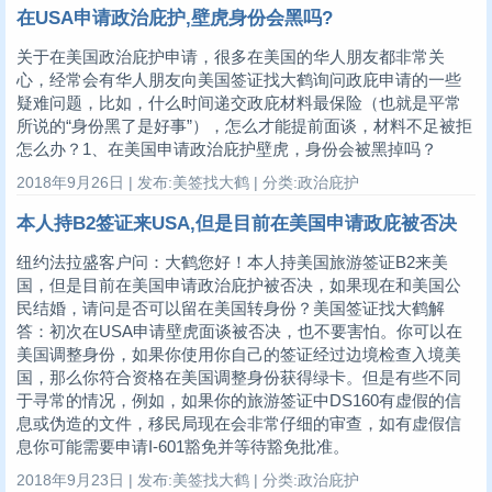
在USA申请政治庇护,壁虎身份会黑吗?
关于在美国政治庇护申请，很多在美国的华人朋友都非常关
心，经常会有华人朋友向美国签证找大鹤询问政庇申请的一些
疑难问题，比如，什么时间递交政庇材料最保险（也就是平常
所说的“身份黑了是好事”），怎么才能提前面谈，材料不足被拒
怎么办？1、在美国申请政治庇护壁虎，身份会被黑掉吗？
2018年9月26日 | 发布:美签找大鹤 | 分类:政治庇护
本人持B2签证来USA,但是目前在美国申请政庇被否决
纽约法拉盛客户问：大鹤您好！本人持美国旅游签证B2来美
国，但是目前在美国申请政治庇护被否决，如果现在和美国公
民结婚，请问是否可以留在美国转身份？美国签证找大鹤解
答：初次在USA申请壁虎面谈被否决，也不要害怕。你可以在
美国调整身份，如果你使用你自己的签证经过边境检查入境美
国，那么你符合资格在美国调整身份获得绿卡。但是有些不同
于寻常的情况，例如，如果你的旅游签证中DS160有虚假的信
息或伪造的文件，移民局现在会非常仔细的审查，如有虚假信
息你可能需要申请I-601豁免并等待豁免批准。
2018年9月23日 | 发布:美签找大鹤 | 分类:政治庇护