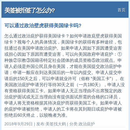
美签被拒签了怎么办?
首页
可以通过政治壁虎获得美国绿卡吗?
怎么通过政治庇护获得美国绿卡？如何申请政庇壁虎获得美国
绿卡？视每个人的具体情况，美国绿卡的获得有多种途径，包
括通过在美国申请政治庇护。如果申请人因如下原因遭受迫害
或担心因如下原因而遭受迫害，可以向美国政府申请庇护：①
种族②宗教③国籍④特定社会团体的成员资格⑤政治观点。申
请人必须是外国公民且身在美国，才能在美国提交政治庇护申
请；申请一般应在到达美国后的一年以内提交。申请人提交申
请后的150天之后，可以申请就业许可（俗称 “美国工卡”）。在
美国政治庇护申请另行等待30天之前（一共180天），申请人没
有资格获得美国工卡。如果申请人无正当理由不出席预定的政
治庇护面试或无正当理由没有提供面试所需的合格的口译员，
申请人将无资格根据其待决庇护而获得美国工卡。如果申请人
的庇护申请被拒绝，申请人的工卡将在其到期日或庇护申请被
拒绝后60天终止，以较晚者为准。
2018年9月29日 | 发布:美签找大鹤 | 分类:政治庇护