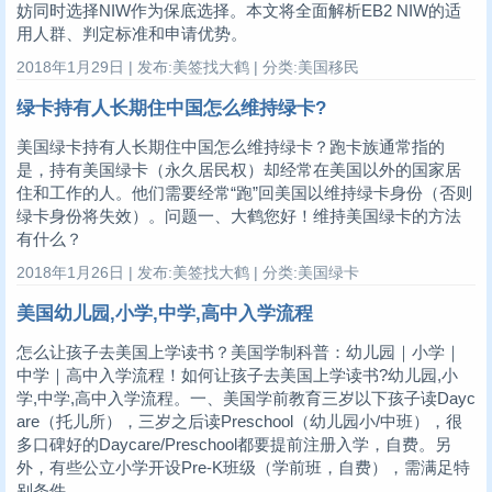
妨同时选择NIW作为保底选择。本文将全面解析EB2 NIW的适
用人群、判定标准和申请优势。
2018年1月29日 | 发布:美签找大鹤 | 分类:美国移民
绿卡持有人长期住中国怎么维持绿卡?
美国绿卡持有人长期住中国怎么维持绿卡？跑卡族通常指的
是，持有美国绿卡（永久居民权）却经常在美国以外的国家居
住和工作的人。他们需要经常“跑”回美国以维持绿卡身份（否则
绿卡身份将失效）。问题一、大鹤您好！维持美国绿卡的方法
有什么？
2018年1月26日 | 发布:美签找大鹤 | 分类:美国绿卡
美国幼儿园,小学,中学,高中入学流程
怎么让孩子去美国上学读书？美国学制科普：幼儿园｜小学｜
中学｜高中入学流程！如何让孩子去美国上学读书?幼儿园,小
学,中学,高中入学流程。一、美国学前教育三岁以下孩子读Dayc
are（托儿所），三岁之后读Preschool（幼儿园小/中班），很
多口碑好的Daycare/Preschool都要提前注册入学，自费。另
外，有些公立小学开设Pre-K班级（学前班，自费），需满足特
别条件。