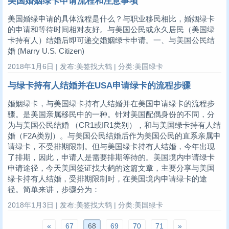
美国婚姻绿卡申请流程和注意事项
美国婚绿申请的具体流程是什么？与职业移民相比，婚姻绿卡
的申请和等待时间相对友好。与美国公民或永久居民（美国绿
卡持有人）结婚后即可递交婚姻绿卡申请。一、与美国公民结
婚 (Marry U.S. Citizen)
2018年1月6日 | 发布:美签找大鹤 | 分类:美国绿卡
与绿卡持有人结婚并在USA申请绿卡的流程步骤
婚姻绿卡，与美国绿卡持有人结婚并在美国申请绿卡的流程步
骤。是美国亲属移民中的一种。针对美国配偶身份的不同，分
为与美国公民结婚 （CR1或IR1类别），和与美国绿卡持有人结
婚（F2A类别）。与美国公民结婚后作为美国公民的直系亲属申
请绿卡，不受排期限制。但与美国绿卡持有人结婚，今年出现
了排期，因此，申请人是需要排期等待的。美国境内申请绿卡
申请途径，今天美国签证找大鹤的这篇文章，主要分享与美国
绿卡持有人结婚，受排期限制时，在美国境内申请绿卡的途
径。简单来讲，步骤分为：
2018年1月3日 | 发布:美签找大鹤 | 分类:美国绿卡
«
67
68
69
70
71
»