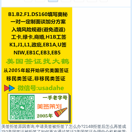
美签拒签原因查询,申请美签被拒签了怎么办?214B拒签后怎么再签成
功?美国签证被拒签了如何再次通过签证?美国签证办理中介机构推荐: