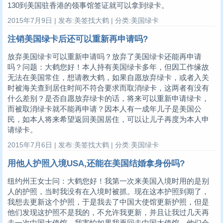
130到美国驻香港的领事馆签证就可以拿到绿卡。
2015年7月9日 | 发布:美签找大鹤 | 分类:美国绿卡
注销美国绿卡后还可以重新再申请吗?
放弃美国绿卡可以重新申请吗？放弃了美国绿卡还能再申请
吗？问题：大鹤您好！本人持有美国绿卡多年，但因工作缘故
无法在美国常住，想请教大鹤，如果自愿放弃绿卡，或者入关
时被海关查到居住时间不符合要求而取消绿卡，这两者有没有
什么差别？是否自愿放弃绿卡的话，将来可以重新申请绿卡，
而被取消绿卡就不能再申请？因本人有一成年儿子是美国公
民，如本人将来希望返回美国居住，可以让儿子再度为本人申
请绿卡。
2015年7月6日 | 发布:美签找大鹤 | 分类:美国绿卡
用他人护照入境USA,还能在美国结婚拿身份吗?
纽约州王女士问：大鹤您好！我第一次来美国入境时用的是别
人的护照，当时我没有在入境时被抓。现在这本护照到期了，
我想去更新这个护照，于是我去了中国大使馆更新护照，但是
他们发现这护照不是我的，不允许我更新，并且让我过几天再
去一次中国大使馆。我害怕如果我再回去中国大使馆，他们会