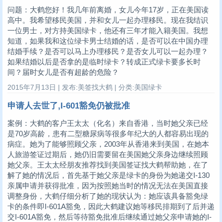
问题：大鹤您好！我几年前离婚，女儿今年17岁，正在美国读
高中。我希望移民美国，并和女儿一起办理移民。现在我结识
一位男士，对方持美国绿卡，他还有三年才能入籍美国。我想
知道，如果我和这位绿卡男士结婚的话，是否可以在中国办理
结婚手续？是否可以马上办理移民？是否女儿可以一起办理？
如果结婚以后是否拿的是临时绿卡？转成正式绿卡要多长时
间？届时女儿是否有超龄的危险？
2015年7月13日 | 发布:美签找大鹤 | 分类:美国绿卡
申请人去世了,I-601豁免仍被批准
案例：大鹤的客户王太太（化名）来自香港，当时她父亲已经
是70岁高龄，患有二型糖尿病等很多年纪大的人都容易出现的
病症。她为了能够照顾父亲，2003年从香港来到美国，在她本
人旅游签证过期后，她仍旧需要留在美国她父亲身边继续照顾
她父亲。王太太经朋友推荐找到美国签证找大鹤帮助她，在了
解了她的情况后，首先基于她父亲是绿卡的身份为她递交I-130
亲属申请并获得批准，因为按照她当时的情况无法在美国直接
调整身份，大鹤仔细分析了她的现状认为：她应该具备豁免绿
卡的条件即I-601A豁免，因此大鹤建议她等移民排期到了后并递
交I-601A豁免，然后等待豁免批准后继续通过她父亲申请她的I-