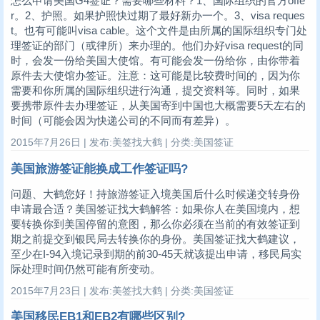
怎么申请美国G4签证？需要哪些材料？1、国际组织的官方offe
r。2、护照。如果护照快过期了最好新办一个。3、visa reques
t。也有可能叫visa cable。这个文件是由所属的国际组织专门处
理签证的部门（或律所）来办理的。他们办好visa request的同
时，会发一份给美国大使馆。有可能会发一份给你，由你带着
原件去大使馆办签证。注意：这可能是比较费时间的，因为你
需要和你所属的国际组织进行沟通，提交资料等。同时，如果
要携带原件去办理签证，从美国寄到中国也大概需要5天左右的
时间（可能会因为快递公司的不同而有差异）。
2015年7月26日 | 发布:美签找大鹤 | 分类:美国签证
美国旅游签证能换成工作签证吗?
问题、大鹤您好！持旅游签证入境美国后什么时候递交转身份
申请最合适？美国签证找大鹤解答：如果你人在美国境内，想
要转换你到美国停留的意图，那么你必须在当前的有效签证到
期之前提交到银民局去转换你的身份。美国签证找大鹤建议，
至少在I-94入境记录到期的前30-45天就该提出申请，移民局实
际处理时间仍然可能有所变动。
2015年7月23日 | 发布:美签找大鹤 | 分类:美国签证
美国移民EB1和EB2有哪些区别?