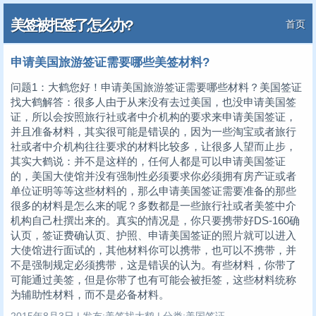
美签被拒签了怎么办?
首页
申请美国旅游签证需要哪些美签材料?
问题1：大鹤您好！申请美国旅游签证需要哪些材料？美国签证
找大鹤解答：很多人由于从来没有去过美国，也没申请美国签
证，所以会按照旅行社或者中介机构的要求来申请美国签证，
并且准备材料，其实很可能是错误的，因为一些淘宝或者旅行
社或者中介机构往往要求的材料比较多，让很多人望而止步，
其实大鹤说：并不是这样的，任何人都是可以申请美国签证
的，美国大使馆并没有强制性必须要求你必须拥有房产证或者
单位证明等等这些材料的，那么申请美国签证需要准备的那些
很多的材料是怎么来的呢？多数都是一些旅行社或者美签中介
机构自己杜撰出来的。真实的情况是，你只要携带好DS-160确
认页，签证费确认页、护照、申请美国签证的照片就可以进入
大使馆进行面试的，其他材料你可以携带，也可以不携带，并
不是强制规定必须携带，这是错误的认为。有些材料，你带了
可能通过美签，但是你带了也有可能会被拒签，这些材料统称
为辅助性材料，而不是必备材料。
2015年8月3日 | 发布:美签找大鹤 | 分类:美国签证