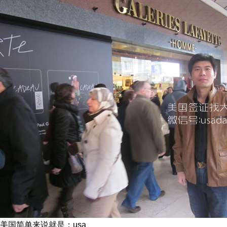
美国简单来说就是：usa