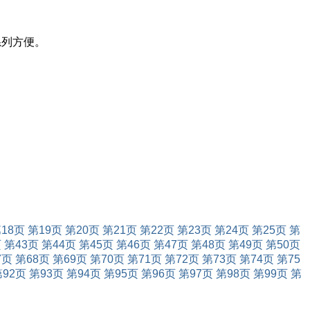
系列方便。
。
18页
第19页
第20页
第21页
第22页
第23页
第24页
第25页
第
页
第43页
第44页
第45页
第46页
第47页
第48页
第49页
第50页
7页
第68页
第69页
第70页
第71页
第72页
第73页
第74页
第75
第92页
第93页
第94页
第95页
第96页
第97页
第98页
第99页
第