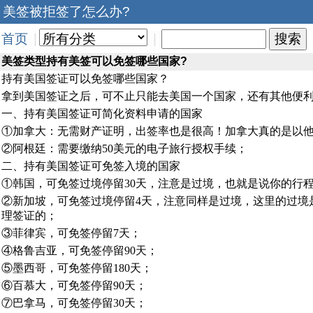
美签被拒签了怎么办?
首页
|
|
美签类型持有美签可以免签哪些国家?
持有美国签证可以免签哪些国家？
拿到美国签证之后，可不止只能去美国一个国家，还有其他便
一、持有美国签证可简化资料申请的国家
①加拿大：无需财产证明，出签率也是很高！加拿大真的是以
②阿根廷：需要缴纳50美元的电子旅行授权手续；
二、持有美国签证可免签入境的国家
①韩国，可免签过境停留30天，注意是过境，也就是说你的行
②新加坡，可免签过境停留4天，注意同样是过境，这里的过境
理签证的；
③菲律宾，可免签停留7天；
④格鲁吉亚，可免签停留90天；
⑤墨西哥，可免签停留180天；
⑥百慕大，可免签停留90天；
⑦巴拿马，可免签停留30天；