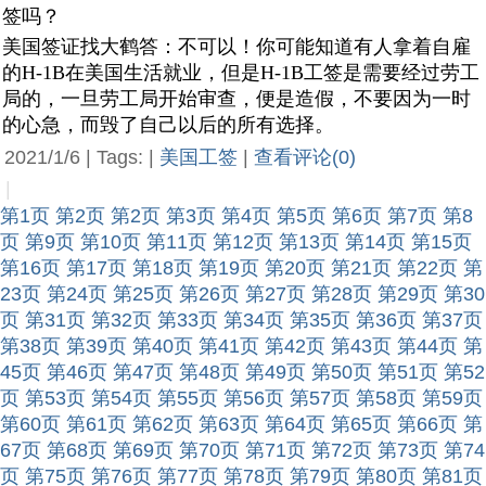
签吗？
美国签证找大鹤答：不可以！你可能知道有人拿着自雇
的H-1B在美国生活就业，但是H-1B工签是需要经过劳工
局的，一旦劳工局开始审查，便是造假，不要因为一时
的心急，而毁了自己以后的所有选择。
2021/1/6 | Tags: |
美国工签
|
查看评论(0)
|
第1页
第2页
第2页
第3页
第4页
第5页
第6页
第7页
第8
页
第9页
第10页
第11页
第12页
第13页
第14页
第15页
第16页
第17页
第18页
第19页
第20页
第21页
第22页
第
23页
第24页
第25页
第26页
第27页
第28页
第29页
第30
页
第31页
第32页
第33页
第34页
第35页
第36页
第37页
第38页
第39页
第40页
第41页
第42页
第43页
第44页
第
45页
第46页
第47页
第48页
第49页
第50页
第51页
第52
页
第53页
第54页
第55页
第56页
第57页
第58页
第59页
第60页
第61页
第62页
第63页
第64页
第65页
第66页
第
67页
第68页
第69页
第70页
第71页
第72页
第73页
第74
页
第75页
第76页
第77页
第78页
第79页
第80页
第81页