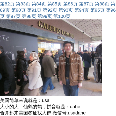
第82页
第83页
第84页
第85页
第86页
第87页
第88页
第
89页
第90页
第91页
第92页
第93页
第94页
第95页
第96
页
第97页
第98页
第99页
第100页
美国简单来说就是：usa
大小的大，仙鹤的鹤，拼音就是：dahe
合并起来美国签证找大鹤 微信号:usadahe