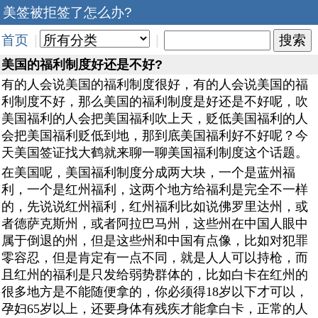
美签被拒签了怎么办?
首页
|
|
美国的福利制度好还是不好?
有的人会说美国的福利制度很好，有的人会说美国的福
利制度不好，那么美国的福利制度是好还是不好呢，吹
美国福利的人会把美国福利吹上天，贬低美国福利的人
会把美国福利贬低到地，那到底美国福利好不好呢？今
天美国签证找大鹤就来聊一聊美国福利制度这个话题。
在美国呢，美国福利制度分成两大块，一个是蓝州福
利，一个是红州福利，这两个地方给福利是完全不一样
的，先说说红州福利，红州福利比如说佛罗里达州，或
者德萨克斯州，或者阿拉巴马州，这些州在中国人眼中
属于倒退的州，但是这些州和中国有点像，比如对犯罪
零容忍，但是肯定有一点不同，就是人人可以持枪，而
且红州的福利是只发给弱势群体的，比如白卡在红州的
很多地方是不能随便拿的，你必须得18岁以下才可以，
孕妇65岁以上，还要身体有残疾才能拿白卡，正常的人