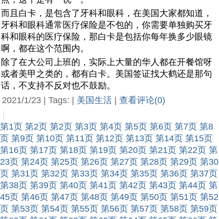
而且白卡，是包含了牙科和眼科，在美国大家都知道，
牙科和眼科通常医疗保险是不包的，你需要单独购买牙
科和眼科的医疗保险，那白卡是包括你每年换多少眼镜
啊，都在这个范围内。
除了在大公司上班的，实际上大量的华人都在开餐馆呀
或者美甲之类的，都有白卡。美国签证找大鹤还是那句
话，不支持不反对也不鼓励。
2021/1/23 | Tags: |
美国生活
|
查看评论(0)
|
第1页
第2页
第2页
第3页
第4页
第5页
第6页
第7页
第8
页
第9页
第10页
第11页
第12页
第13页
第14页
第15页
第16页
第17页
第18页
第19页
第20页
第21页
第22页
第
23页
第24页
第25页
第26页
第27页
第28页
第29页
第30
页
第31页
第32页
第33页
第34页
第35页
第36页
第37页
第38页
第39页
第40页
第41页
第42页
第43页
第44页
第
45页
第46页
第47页
第48页
第49页
第50页
第51页
第52
页
第53页
第54页
第55页
第56页
第57页
第58页
第59页