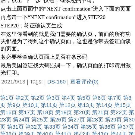
后，点击“下一步”按钮，继续您的申请。
点击上面页面中的“NEXT confirmation”进入下面的页面
再点击一下“NEXT confirmation”进入STEP20
STEP20：签证确认页生成
在这里你看到的就是我们需要的确认页，前面的所有功
夫都是为了得到这个确认页面，这也是你带去签证面谈
的页面。
务必要检查确认页面上是否有条形码
最后美国签证找大鹤强调一下，确认页面的打印请用激
光打印。
2021/9/13 | Tags: |
DS-160
|
查看评论(0)
|
第1页
第2页
第2页
第3页
第4页
第5页
第6页
第7页
第8
页
第9页
第10页
第11页
第12页
第13页
第14页
第15页
第16页
第17页
第18页
第19页
第20页
第21页
第22页
第
23页
第24页
第25页
第26页
第27页
第28页
第29页
第30
页
第31页
第32页
第33页
第34页
第35页
第36页
第37页
第38页
第39页
第40页
第41页
第42页
第43页
第44页
第