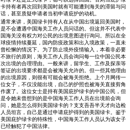
卡持有者再次回到美国时就有可能遭到海关的滞留与问
话，甚至质疑申请者当初申请庇护的动机。
通常来讲，美国绿卡持有人在从中国出境返回美国时，
是不会遭遇中国海关工作人员问话的。但这并不代表中
国海关没有权力对公民的出境意图进行询问。所以在全
球疫情持续蔓延，国内防疫政策和出入境政策，一直未
曾松懈的情况下。为了防止境外疫情输入，本着非必要
不旅行的原则，海关工作人员会询问每一位中国公民本
次出境的合理理由。一般来讲，留学生、工作及探亲等
签证的出境要求都是会被海关允许的。但一些其他理由
的出境原因，则很有可能会被海关拒绝。上个月网传一
位女子，不仅没能出境，自己的护照也被海关直接剪角
作废了。这位女士是持有美国庇护绿卡的中国公民，但
是令她未曾想到的是中国海关工作人员在出境前会询
问，她是怎么得到美国绿卡的？支支吾吾半天才向边检
人员坦言，自己是通过申请庇护得到的美国绿卡。鉴于
美国庇护绿卡的特殊性，中国海关工作人员认为该女子
已经触犯了中国法律。