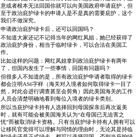
意或者根本无法回国你就可以向美国政府申请庇护，但
至于政治庇护绿卡的申请人是不是真的需要庇护，这个
我们不做深究。
申请政治庇护绿卡后，还可以回国吗？
不知道大家还记不记得当年的网红凤姐，她已经获得了
政治庇护身份，相当于临时绿卡，可以合法在美国工
作。
比如这样的问题：网红凤姐拿到政治庇护绿卡有两年
了，但国内发生了一些事情，回国有问题吗？
但很多人不知道的是，所有政治庇护申请者取得的绿卡
都会注明AS6字样（海关对入境者如何取得绿卡一目了
然，对此会进行调查甚至会剪角）因此美国海关的工作
人员会清楚明确地看到每位入境者的绿卡类别。
所以当庇护绿卡持有人选择回到母国探亲后再次返美
时，就有可能会被美国海关认为“在母国已无迫害之
忧”而被取消绿卡资格。只有当庇护绿卡持有人拥有可以
让移民官觉得可以理解与同情的理由时，无论其是持临
时绿卡还是正式绿卡，都可以选择回国。否则当庇护绿