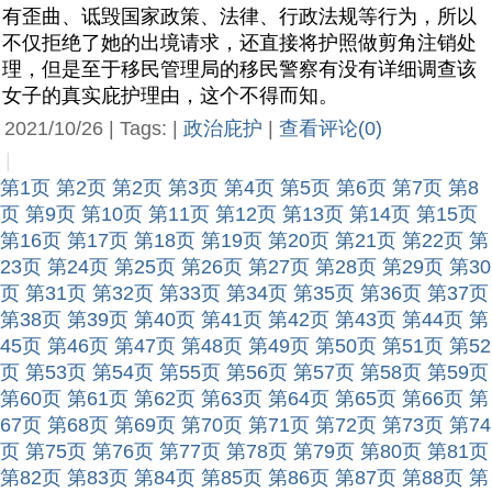
有歪曲、诋毁国家政策、法律、行政法规等行为，所以
不仅拒绝了她的出境请求，还直接将护照做剪角注销处
理，但是至于移民管理局的移民警察有没有详细调查该
女子的真实庇护理由，这个不得而知。
2021/10/26 | Tags: |
政治庇护
|
查看评论(0)
|
第1页
第2页
第2页
第3页
第4页
第5页
第6页
第7页
第8
页
第9页
第10页
第11页
第12页
第13页
第14页
第15页
第16页
第17页
第18页
第19页
第20页
第21页
第22页
第
23页
第24页
第25页
第26页
第27页
第28页
第29页
第30
页
第31页
第32页
第33页
第34页
第35页
第36页
第37页
第38页
第39页
第40页
第41页
第42页
第43页
第44页
第
45页
第46页
第47页
第48页
第49页
第50页
第51页
第52
页
第53页
第54页
第55页
第56页
第57页
第58页
第59页
第60页
第61页
第62页
第63页
第64页
第65页
第66页
第
67页
第68页
第69页
第70页
第71页
第72页
第73页
第74
页
第75页
第76页
第77页
第78页
第79页
第80页
第81页
第82页
第83页
第84页
第85页
第86页
第87页
第88页
第