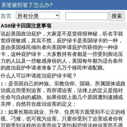
美签被拒签了怎么办?
首页
|
|
AS6绿卡回国注意事项
说起美国政治庇护，大家是不是觉得很神秘，听名字就
觉得很敏感，其实不然，庇护绿卡是美国绿卡的一种，
是由美国移民倾向者向美国申请庇护而获得的一种绿
卡，这种庇护绿卡，大多数持有者都是一些受到舆论压
力的人以及一些敏感身份的人，美国每年都为适合条件
的政治庇护申请者准备了几万个移民申请配额。
什么人可以申请政治庇护绿卡呢？
1：是否因自己的种族、宗教信仰、国籍、所属团体或政
治观点而受到迫害，而所谓迫害，法律上的定义是指对
生命与自由的威胁。如果你因上面几个原因遭到逮捕或
关押，自然符合政治迫害的定义；
2：如果长期在就业、升学、住房等方面受到不公正的歧
视、刁难，也可视为迫害。只要你受到了迫害或者你有
可能受到这样的迫害而你又害怕和恐惧这种迫害而不愿