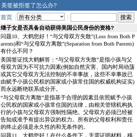
美签被拒签了怎么办?
首页
|
|
继子女是否具备自动获得美国公民身份的资格?
问题10、大鹤您好！“与父母双方失散”(Loss from Both P
arents)和“与父母双方离散”(Separation from Both Parents)
有什么不同？
美国签证找大鹤解答：“与父母双方失散”是指小孩与父
母双方因为不可抗力因素(例如自然灾害、国内时局动荡
或其它父母双方无法控制的不幸事故，这些不幸事故已
由赋予小孩公民权的国家或小孩常住国的权威机构证实)
而永远断绝联系或分开。
“与父母双方离散”是指基于合理的因素且依照赋予小孩
公民权的国家或小孩常住国的法律，由相关管辖机构执
行的小孩与父母双方强制性隔绝。父母双方必须已经被
告知或准予有提出异议的权力。所有的父母权利和责任
的终止必须是永久性的和无条件的。
问题11、大鹤您好！在什么条件下，无需证明材料，移