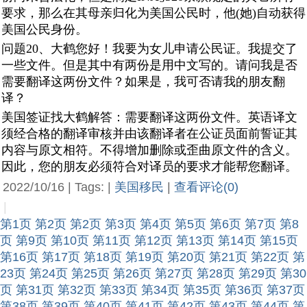
要求，那么在其母亲归化为美国公民时，他(她)自动获得
美国公民身份。
问题20、大鹤您好！我要为女儿申请公民证。我提交了
一些文件。但是其中有两份是用中文写的。请问我是否
需要翻译这两份文件？如果是，我可否请我的朋友翻
译？
美国签证找大鹤解答：需要翻译这两份文件。英语译文
须经合格的翻译审核并由该翻译者在公证员面前誓证其
内容与原文相符。不得增加删除或歪曲原文件的含义。
因此，您的朋友必须符合对译员的要求才能帮您翻译。
2022/10/16 | Tags: |
美国移民
|
查看评论(0)
|
第1页
第2页
第2页
第3页
第4页
第5页
第6页
第7页
第8
页
第9页
第10页
第11页
第12页
第13页
第14页
第15页
第16页
第17页
第18页
第19页
第20页
第21页
第22页
第
23页
第24页
第25页
第26页
第27页
第28页
第29页
第30
页
第31页
第32页
第33页
第34页
第35页
第36页
第37页
第38页
第39页
第40页
第41页
第42页
第43页
第44页
第