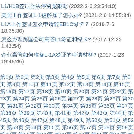
L1/H1B签证合法停留宽限期
(2022-3-6 23:54:10)
美国工作签证L-1被解雇了怎么办?
(2021-2-6 14:55:34)
L1A工作签证怎么申请转EB1C绿卡？
(2019-7-6
18:35:30)
怎么办理跨国公司高管L1签证和绿卡?
(2017-12-23
1:43:54)
企业高管如何准备L-1A签证的申请材料?
(2017-1-23
19:48:46)
|
第1页
第2页
第2页
第3页
第4页
第5页
第6页
第7页
第8
页
第9页
第10页
第11页
第12页
第13页
第14页
第15页
第16页
第17页
第18页
第19页
第20页
第21页
第22页
第
23页
第24页
第25页
第26页
第27页
第28页
第29页
第30
页
第31页
第32页
第33页
第34页
第35页
第36页
第37页
第38页
第39页
第40页
第41页
第42页
第43页
第44页
第
45页
第46页
第47页
第48页
第49页
第50页
第51页
第52
页
第53页
第54页
第55页
第56页
第57页
第58页
第59页