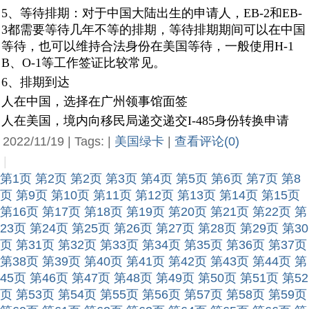
5、等待排期：对于中国大陆出生的申请人，EB-2和EB-
3都需要等待几年不等的排期，等待排期期间可以在中国
等待，也可以维持合法身份在美国等待，一般使用H-1
B、O-1等工作签证比较常见。
6、排期到达
人在中国，选择在广州领事馆面签
人在美国，境内向移民局递交递交I-485身份转换申请
2022/11/19 | Tags: |
美国绿卡
|
查看评论(0)
|
第1页
第2页
第2页
第3页
第4页
第5页
第6页
第7页
第8
页
第9页
第10页
第11页
第12页
第13页
第14页
第15页
第16页
第17页
第18页
第19页
第20页
第21页
第22页
第
23页
第24页
第25页
第26页
第27页
第28页
第29页
第30
页
第31页
第32页
第33页
第34页
第35页
第36页
第37页
第38页
第39页
第40页
第41页
第42页
第43页
第44页
第
45页
第46页
第47页
第48页
第49页
第50页
第51页
第52
页
第53页
第54页
第55页
第56页
第57页
第58页
第59页