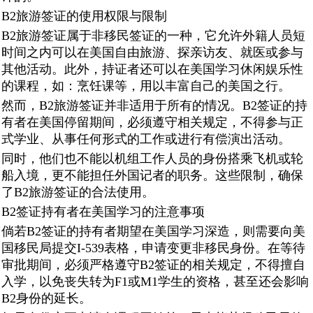
B2旅游签证的使用权限与限制
B2旅游签证属于非移民签证的一种，它允许外籍人员短
时间之内可以在美国自由旅游、探亲访友、就医或参与
其他活动。此外，持证者还可以在美国学习休闲娱乐性
的课程，如：烹饪课等，用以丰富自己的美国之行。
然而，B2旅游签证并非适用于所有的情况。B2签证的持
有者在美国停留期间，必须遵守相关规定，不得参与正
式学业、从事任何形式的工作或进行有偿演出活动。
同时，他们也不能以机组工作人员的身份搭乘飞机或轮
船入境，更不能担任外国记者的职务。这些限制，确保
了B2旅游签证的合法使用。
B2签证持有者在美国学习的注意事项
倘若B2签证的持有者期望在美国学习深造，则需要向美
国移民局提交I-539表格，申请变更非移民身份。在等待
审批期间，必须严格遵守B2签证的相关规定，不得擅自
入学，以免丧失转为F1或M1学生的资格，甚至还会影响
B2身份的延长。