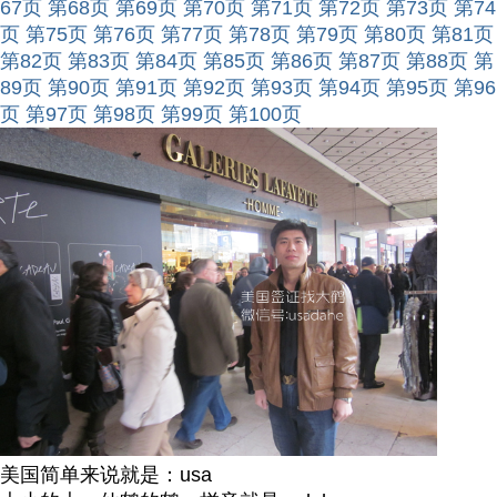
67页
第68页
第69页
第70页
第71页
第72页
第73页
第74
页
第75页
第76页
第77页
第78页
第79页
第80页
第81页
第82页
第83页
第84页
第85页
第86页
第87页
第88页
第
89页
第90页
第91页
第92页
第93页
第94页
第95页
第96
页
第97页
第98页
第99页
第100页
美国简单来说就是：usa