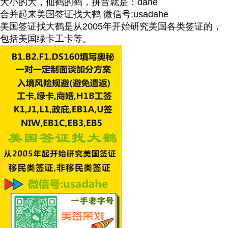
大小的大，仙鹤的鹤，拼音就是：dahe
合并起来美国签证找大鹤 微信号:usadahe
美国签证找大鹤是从2005年开始研究美国各类签证的，
包括美国绿卡工卡等。