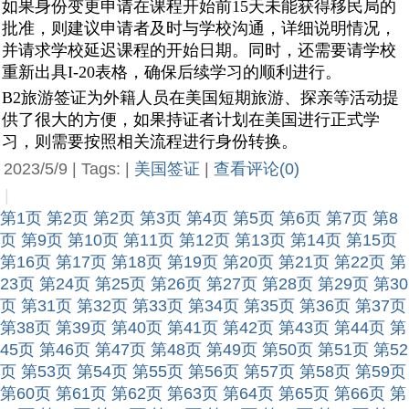
如果身份变更申请在课程开始前15天未能获得移民局的
批准，则建议申请者及时与学校沟通，详细说明情况，
并请求学校延迟课程的开始日期。同时，还需要请学校
重新出具I-20表格，确保后续学习的顺利进行。
B2旅游签证为外籍人员在美国短期旅游、探亲等活动提
供了很大的方便，如果持证者计划在美国进行正式学
习，则需要按照相关流程进行身份转换。
2023/5/9 | Tags: |
美国签证
|
查看评论(0)
|
第1页
第2页
第2页
第3页
第4页
第5页
第6页
第7页
第8
页
第9页
第10页
第11页
第12页
第13页
第14页
第15页
第16页
第17页
第18页
第19页
第20页
第21页
第22页
第
23页
第24页
第25页
第26页
第27页
第28页
第29页
第30
页
第31页
第32页
第33页
第34页
第35页
第36页
第37页
第38页
第39页
第40页
第41页
第42页
第43页
第44页
第
45页
第46页
第47页
第48页
第49页
第50页
第51页
第52
页
第53页
第54页
第55页
第56页
第57页
第58页
第59页
第60页
第61页
第62页
第63页
第64页
第65页
第66页
第