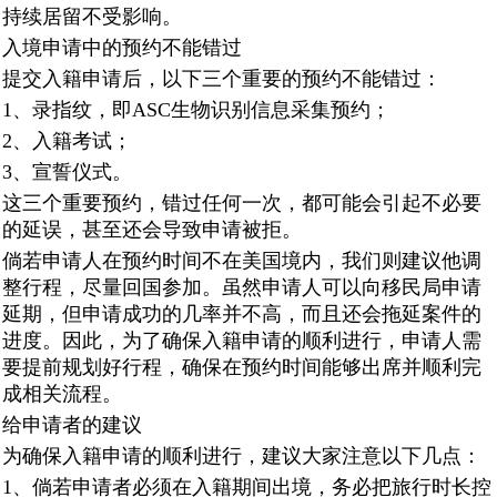
持续居留不受影响。
入境申请中的预约不能错过
提交入籍申请后，以下三个重要的预约不能错过：
1、录指纹，即ASC生物识别信息采集预约；
2、入籍考试；
3、宣誓仪式。
这三个重要预约，错过任何一次，都可能会引起不必要
的延误，甚至还会导致申请被拒。
倘若申请人在预约时间不在美国境内，我们则建议他调
整行程，尽量回国参加。虽然申请人可以向移民局申请
延期，但申请成功的几率并不高，而且还会拖延案件的
进度。因此，为了确保入籍申请的顺利进行，申请人需
要提前规划好行程，确保在预约时间能够出席并顺利完
成相关流程。
给申请者的建议
为确保入籍申请的顺利进行，建议大家注意以下几点：
1、倘若申请者必须在入籍期间出境，务必把旅行时长控