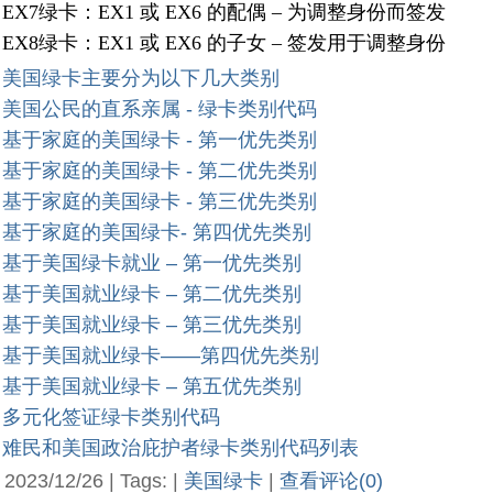
EX7绿卡：
EX1 或 EX6 的配偶 – 为调整身份而签发
EX8绿卡：
EX1 或 EX6 的子女 – 签发用于调整身份
美国绿卡主要分为以下几大类别
美国公民的直系亲属 - 绿卡类别代码
基于家庭的美国绿卡 - 第一优先类别
基于家庭的美国绿卡 - 第二优先类别
基于家庭的美国绿卡 - 第三优先类别
基于家庭的美国绿卡- 第四优先类别
基于美国绿卡就业 – 第一优先类别
基于美国就业绿卡 – 第二优先类别
基于美国就业绿卡 – 第三优先类别
基于美国就业绿卡——第四优先类别
基于美国就业绿卡 – 第五优先类别
多元化签证绿卡类别代码
难民和美国政治庇护者绿卡类别代码列表
2023/12/26 | Tags: |
美国绿卡
|
查看评论(0)