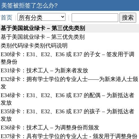
美签被拒签了怎么办?
首页
|
|
基于美国就业绿卡 – 第三优先类别
基于美国就业绿卡 – 第三优先类别
类别代码
绿卡类别代码说明
E30绿卡：
E31、E32、E36 或 E37 的子女 – 签发用于调
整身份
E31绿卡：
技术工人 – 为新来者发放
E32绿卡：
拥有学士学位的专业人士——为新来港人士颁
发
E34绿卡：
E31、E32、E36 或 E37 的配偶 – 为新抵达者
发放
E35绿卡：
E31、E32、E36 或 E37 的孩子 – 为新抵达者
发放
E36绿卡：
技术工人 – 为调整身份而颁发
E37绿卡：
具有学士学位的专业人士 - 颁发用于调整身份