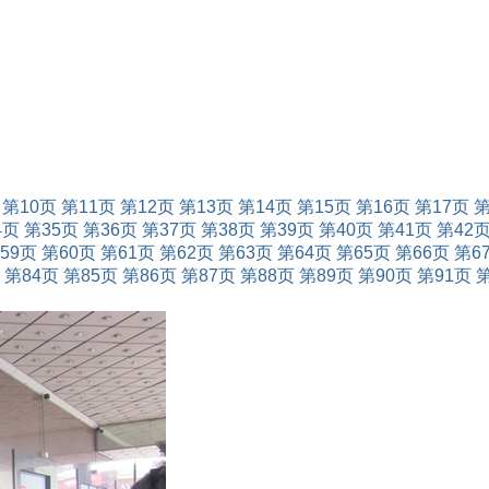
第10页
第11页
第12页
第13页
第14页
第15页
第16页
第17页
第
4页
第35页
第36页
第37页
第38页
第39页
第40页
第41页
第42
59页
第60页
第61页
第62页
第63页
第64页
第65页
第66页
第6
第84页
第85页
第86页
第87页
第88页
第89页
第90页
第91页