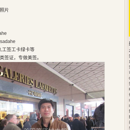
照片
he
adahe
的,工签工卡绿卡等
类签证，专做美签。