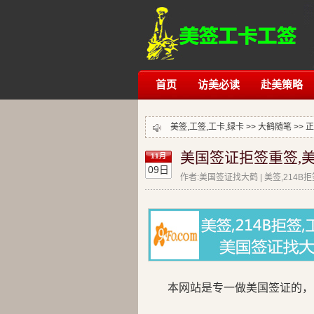
首页
访美必读
赴美策略
美签,工签,工卡,绿卡 >>
大鹤随笔
>> 
美国签证拒签重签,美
11月
09日
作者:美国签证找大鹤 | 美签,214B
本网站是专一做美国签证的，