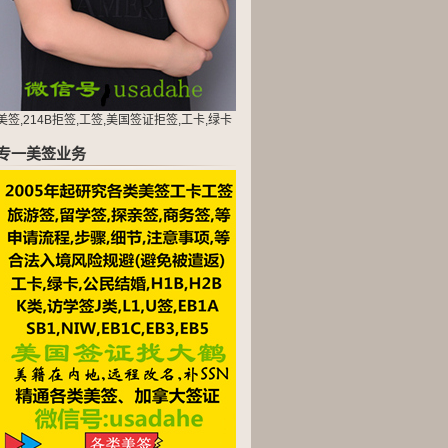
美签,214B拒签,工签,美国签证拒签,工卡,绿卡
专一美签业务