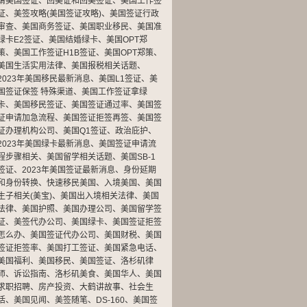
请美国签证
、
回美证和回美签证
、
美国工作签
证
、
美签攻略(美国签证攻略)
、
美国签证行政
审查
、
美国商务签证
、
美国职业移民
、
美国准
绿卡E2签证
、
美国结婚绿卡
、
美国OPT郑
策
、
美国工作签证H1B签证
、
美国OPT郑策
、
美国生活实用法律
、
美国报税相关话题
、
2023年美国移民最新消息
、
美国L1签证
、
美
国签证保签 特殊渠道
、
美国工作签证拿绿
卡
、
美国移民签证
、
美国签证通过率
、
美国签
证申请加急流程
、
美国签证拒签再签
、
美国签
证办理机构公司
、
美国Q1签证
、
政治庇护
、
2023年美国绿卡最新消息
、
美国签证申请流
程步骤相关
、
美国留学相关话题
、
美国SB-1
签证
、
2023年美国签证最新消息
、
身份延期
和身份转换
、
快速移民美国
、
入境美国
、
美国
生子相关(美宝)
、
美国出入境相关法律
、
美国
法律
、
美国护照
、
美国办理公司
、
美国留学签
证
、
美签代办公司
、
美国绿卡
、
美国签证拒签
怎么办
、
美国签证代办公司
、
美国财税
、
美国
签证拒签率
、
美国打工签证
、
美国紧急电话
、
美国福利
、
美国移民
、
美国签证
、
洛杉矶律
师
、
诉讼指南
、
洛杉矶美食
、
美国华人
、
美国
求职招聘
、
房产投资
、
大鹤讲故事
、
社会生
活
、
美国见闻
、
美签随笔
、
DS-160
、
美国签