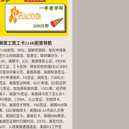
美签工签工卡214B拒签导航
214B拒签
、
RFE
、
超龄和锁龄
、
现在申请美
签什么时候面谈
、
双递交
、
联邦催办令
、
I-
140
、
递解令
、
ICE
、
美国移民公证
、
PERM
劳工证
、
工卡走钟
、
移民机构办理EB1C/EB3
可提供中美公司
、
美国商婚
、
美国探亲签证
、
OPT申请相关
、
F4签证
、
国际生
、
CW/E2C
签证
、
美国签证种类
、
NVC申请
、
B2签证转
F1签证
、
加急移民局办案
、
I-551章
、
经济担
保人
、
美国TN签证
、
美国绿卡丢了怎么办?
、
IR5移民
、
CRBA
、
J1J2签证
、
中国绿卡
、
I730
、
美国优才移民
、
V92签证
、
美国AVR政
策
、
EB2美国绿卡
、
美国EB-1A杰出人才移
民
、
美国红蓝卡
、
美国白卡
、
美国NIW移民
、
美国签证预约日期时间
、
ESTA
、
美签代办
、
SAT
、
入境美国遭遇遣返
、
美国R1工作签