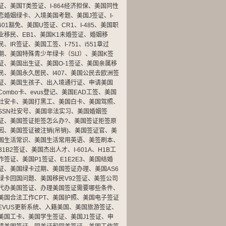
证
、
美国T类签证
、
I-864经济担保
、
美国同性
恋婚姻绿卡
、
入境美国考题
、
美国J签证
、
I-
601豁免
、
美国U签证
、
CR1
、
I-485
、
美国职
业移民
、
EB1
、
美国K1未婚签证
、
婚姻移
民
、
IR签证
、
美国工签
、
I-751
、
i551章过
期
、
美国特殊青少年绿卡（SIJ）
、
美国K签
证
、
美国出生证
、
美国O-1签证
、
美国亲属移
民
、
美国永久居民
、
I407
、
美国公民去欧洲签
证
、
美国生孩子
、
出入境通行证
、
申请美国
Combo卡
、
evus登记
、
美国EAD工签
、
美国
社安卡
、
美国打黑工
、
美国白卡
、
美国驾照
、
SSN社安号
、
美国非法实习
、
美国婚姻签
证
、
美国签证拒签怎么办?
、
美国签证拒签原
因
、
美国签证被注销(吊销)
、
美国签证官
、
美
国生活常识
、
美国生活常用英语
、
美签刷本
、
B1B2签证
、
美国杰出人才
、
I-601A
、
H1B工
作签证
、
美国P1签证
、
E1E2E3
、
美国结婚
证
、
美国绿卡过期
、
美国签证办理
、
美国AS6
绿卡回国问题
、
美国移民V92签证
、
美签公司
代办美国签证
、
办理美国签证需要哪些条件
、
美国合法工作CPT
、
美国护照
、
美国电子签证
EVUS更新系统
、
入籍美国
、
美国旅游签证
、
美国工卡
、
美国学生签证
、
美国J1签证
、
申