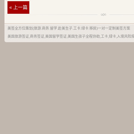
« 上一篇
美签
全方位策划(旅游.商务.留学.赴美生子.工卡.绿卡.移民)一对一定制美签方案
美国旅游签证,商务签证,美国留学签证,美国生孩子全程协助,工卡,绿卡,入境风险