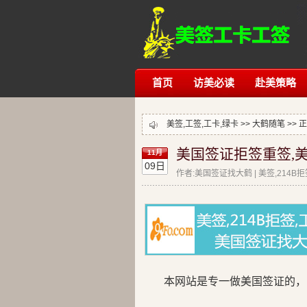
首页
访美必读
赴美策略
美签,工签,工卡,绿卡 >>
大鹤随笔
>> 
美国签证拒签重签,美
11月
09日
作者:美国签证找大鹤 | 美签,214B
本网站是专一做美国签证的，