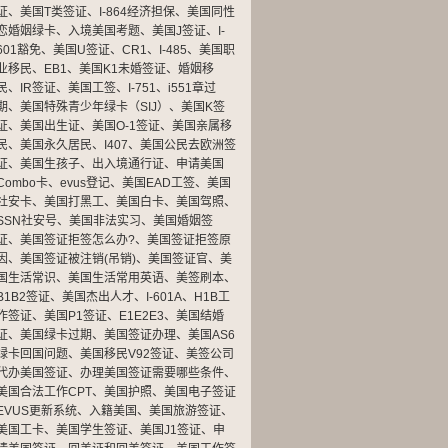
证
、
美国T类签证
、
I-864经济担保
、
美国同性
恋婚姻绿卡
、
入境美国考题
、
美国J签证
、
I-
601豁免
、
美国U签证
、
CR1
、
I-485
、
美国职
业移民
、
EB1
、
美国K1未婚签证
、
婚姻移
民
、
IR签证
、
美国工签
、
I-751
、
i551章过
期
、
美国特殊青少年绿卡（SIJ）
、
美国K签
证
、
美国出生证
、
美国O-1签证
、
美国亲属移
民
、
美国永久居民
、
I407
、
美国公民去欧洲签
证
、
美国生孩子
、
出入境通行证
、
申请美国
Combo卡
、
evus登记
、
美国EAD工签
、
美国
社安卡
、
美国打黑工
、
美国白卡
、
美国驾照
、
SSN社安号
、
美国非法实习
、
美国婚姻签
证
、
美国签证拒签怎么办?
、
美国签证拒签原
因
、
美国签证被注销(吊销)
、
美国签证官
、
美
国生活常识
、
美国生活常用英语
、
美签刷本
、
B1B2签证
、
美国杰出人才
、
I-601A
、
H1B工
作签证
、
美国P1签证
、
E1E2E3
、
美国结婚
证
、
美国绿卡过期
、
美国签证办理
、
美国AS6
绿卡回国问题
、
美国移民V92签证
、
美签公司
代办美国签证
、
办理美国签证需要哪些条件
、
美国合法工作CPT
、
美国护照
、
美国电子签证
EVUS更新系统
、
入籍美国
、
美国旅游签证
、
美国工卡
、
美国学生签证
、
美国J1签证
、
申