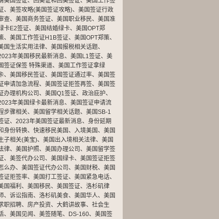
请美国签证
、
回美证和回美签证
、
美国工作签
证
、
美签攻略(美国签证攻略)
、
美国签证行政
审查
、
美国商务签证
、
美国职业移民
、
美国准
绿卡E2签证
、
美国结婚绿卡
、
美国OPT郑
策
、
美国工作签证H1B签证
、
美国OPT郑策
、
美国生活实用法律
、
美国报税相关话题
、
2023年美国移民最新消息
、
美国L1签证
、
美
国签证保签 特殊渠道
、
美国工作签证拿绿
卡
、
美国移民签证
、
美国签证通过率
、
美国签
证申请加急流程
、
美国签证拒签再签
、
美国签
证办理机构公司
、
美国Q1签证
、
政治庇护
、
2023年美国绿卡最新消息
、
美国签证申请流
程步骤相关
、
美国留学相关话题
、
美国SB-1
签证
、
2023年美国签证最新消息
、
身份延期
和身份转换
、
快速移民美国
、
入境美国
、
美国
生子相关(美宝)
、
美国出入境相关法律
、
美国
法律
、
美国护照
、
美国办理公司
、
美国留学签
证
、
美签代办公司
、
美国绿卡
、
美国签证拒签
怎么办
、
美国签证代办公司
、
美国财税
、
美国
签证拒签率
、
美国打工签证
、
美国紧急电话
、
美国福利
、
美国移民
、
美国签证
、
洛杉矶律
师
、
诉讼指南
、
洛杉矶美食
、
美国华人
、
美国
求职招聘
、
房产投资
、
大鹤讲故事
、
社会生
活
、
美国见闻
、
美签随笔
、
DS-160
、
美国签