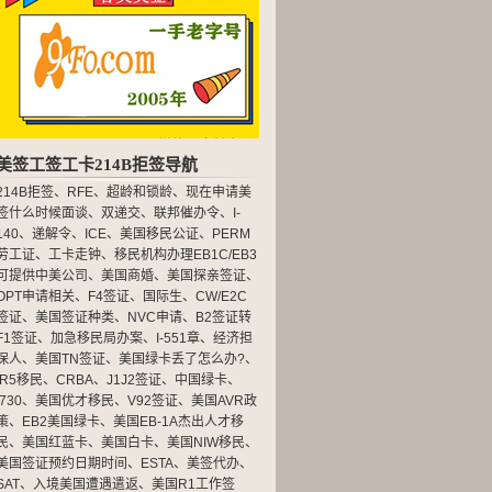
美签工签工卡214B拒签导航
214B拒签
、
RFE
、
超龄和锁龄
、
现在申请美
签什么时候面谈
、
双递交
、
联邦催办令
、
I-
140
、
递解令
、
ICE
、
美国移民公证
、
PERM
劳工证
、
工卡走钟
、
移民机构办理EB1C/EB3
可提供中美公司
、
美国商婚
、
美国探亲签证
、
OPT申请相关
、
F4签证
、
国际生
、
CW/E2C
签证
、
美国签证种类
、
NVC申请
、
B2签证转
F1签证
、
加急移民局办案
、
I-551章
、
经济担
保人
、
美国TN签证
、
美国绿卡丢了怎么办?
、
IR5移民
、
CRBA
、
J1J2签证
、
中国绿卡
、
I730
、
美国优才移民
、
V92签证
、
美国AVR政
策
、
EB2美国绿卡
、
美国EB-1A杰出人才移
民
、
美国红蓝卡
、
美国白卡
、
美国NIW移民
、
美国签证预约日期时间
、
ESTA
、
美签代办
、
SAT
、
入境美国遭遇遣返
、
美国R1工作签