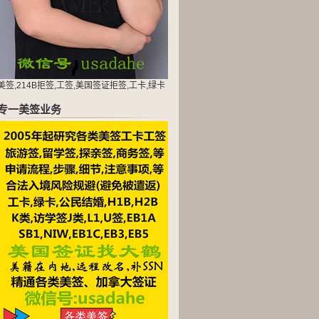
美签,214B拒签,工签,美国签证拒签,工卡,绿卡
专一美签业务