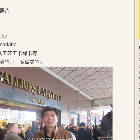
照片
he
adahe
的,工签工卡绿卡等
类签证，专做美签。