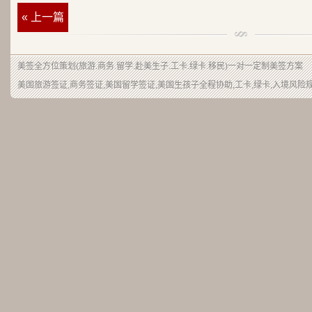
« 上一篇
美签
全方位策划(旅游.商务.留学.赴美生子.工卡.绿卡.移民)一对一定制美签方案
美国旅游签证,商务签证,美国留学签证,美国生孩子全程协助,工卡,绿卡,入境风险