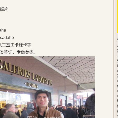
照片
he
adahe
的,工签工卡绿卡等
类签证，专做美签。