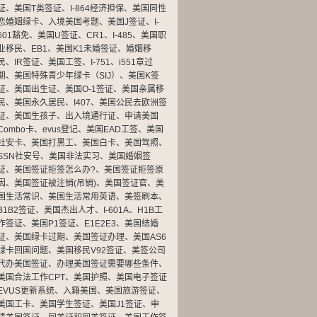
证
、
美国T类签证
、
I-864经济担保
、
美国同性
恋婚姻绿卡
、
入境美国考题
、
美国J签证
、
I-
601豁免
、
美国U签证
、
CR1
、
I-485
、
美国职
业移民
、
EB1
、
美国K1未婚签证
、
婚姻移
民
、
IR签证
、
美国工签
、
I-751
、
i551章过
期
、
美国特殊青少年绿卡（SIJ）
、
美国K签
证
、
美国出生证
、
美国O-1签证
、
美国亲属移
民
、
美国永久居民
、
I407
、
美国公民去欧洲签
证
、
美国生孩子
、
出入境通行证
、
申请美国
Combo卡
、
evus登记
、
美国EAD工签
、
美国
社安卡
、
美国打黑工
、
美国白卡
、
美国驾照
、
SSN社安号
、
美国非法实习
、
美国婚姻签
证
、
美国签证拒签怎么办?
、
美国签证拒签原
因
、
美国签证被注销(吊销)
、
美国签证官
、
美
国生活常识
、
美国生活常用英语
、
美签刷本
、
B1B2签证
、
美国杰出人才
、
I-601A
、
H1B工
作签证
、
美国P1签证
、
E1E2E3
、
美国结婚
证
、
美国绿卡过期
、
美国签证办理
、
美国AS6
绿卡回国问题
、
美国移民V92签证
、
美签公司
代办美国签证
、
办理美国签证需要哪些条件
、
美国合法工作CPT
、
美国护照
、
美国电子签证
EVUS更新系统
、
入籍美国
、
美国旅游签证
、
美国工卡
、
美国学生签证
、
美国J1签证
、
申