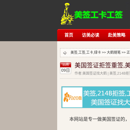
首页
访美必读
赴美策略
美签,工签,工卡,绿卡 >>
大鹤随笔
>> 
美国签证拒签重签,美
11月
09日
作者:美国签证找大鹤 | 美签,214B
本网站是专一做美国签证的，