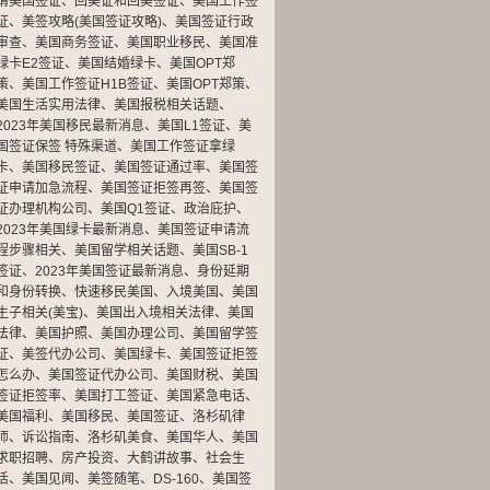
请美国签证
、
回美证和回美签证
、
美国工作签
证
、
美签攻略(美国签证攻略)
、
美国签证行政
审查
、
美国商务签证
、
美国职业移民
、
美国准
绿卡E2签证
、
美国结婚绿卡
、
美国OPT郑
策
、
美国工作签证H1B签证
、
美国OPT郑策
、
美国生活实用法律
、
美国报税相关话题
、
2023年美国移民最新消息
、
美国L1签证
、
美
国签证保签 特殊渠道
、
美国工作签证拿绿
卡
、
美国移民签证
、
美国签证通过率
、
美国签
证申请加急流程
、
美国签证拒签再签
、
美国签
证办理机构公司
、
美国Q1签证
、
政治庇护
、
2023年美国绿卡最新消息
、
美国签证申请流
程步骤相关
、
美国留学相关话题
、
美国SB-1
签证
、
2023年美国签证最新消息
、
身份延期
和身份转换
、
快速移民美国
、
入境美国
、
美国
生子相关(美宝)
、
美国出入境相关法律
、
美国
法律
、
美国护照
、
美国办理公司
、
美国留学签
证
、
美签代办公司
、
美国绿卡
、
美国签证拒签
怎么办
、
美国签证代办公司
、
美国财税
、
美国
签证拒签率
、
美国打工签证
、
美国紧急电话
、
美国福利
、
美国移民
、
美国签证
、
洛杉矶律
师
、
诉讼指南
、
洛杉矶美食
、
美国华人
、
美国
求职招聘
、
房产投资
、
大鹤讲故事
、
社会生
活
、
美国见闻
、
美签随笔
、
DS-160
、
美国签