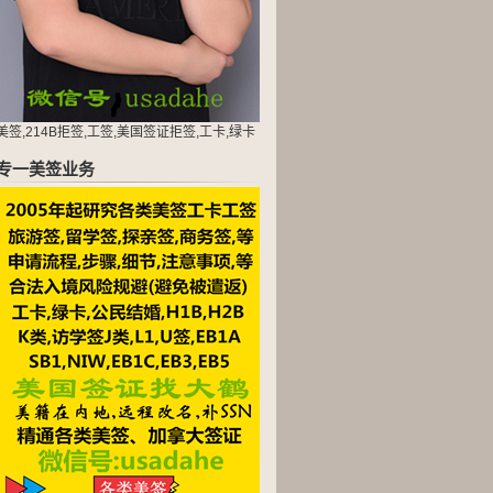
美签,214B拒签,工签,美国签证拒签,工卡,绿卡
专一美签业务