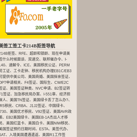
美签工签工卡214B拒签导航
214B拒签
、
RFE
、
超龄和锁龄
、
现在申请美
签什么时候面谈
、
双递交
、
联邦催办令
、
I-
140
、
递解令
、
ICE
、
美国移民公证
、
PERM
劳工证
、
工卡走钟
、
移民机构办理EB1C/EB3
可提供中美公司
、
美国商婚
、
美国探亲签证
、
OPT申请相关
、
F4签证
、
国际生
、
CW/E2C
签证
、
美国签证种类
、
NVC申请
、
B2签证转
F1签证
、
加急移民局办案
、
I-551章
、
经济担
保人
、
美国TN签证
、
美国绿卡丢了怎么办?
、
IR5移民
、
CRBA
、
J1J2签证
、
中国绿卡
、
I730
、
美国优才移民
、
V92签证
、
美国AVR政
策
、
EB2美国绿卡
、
美国EB-1A杰出人才移
民
、
美国红蓝卡
、
美国白卡
、
美国NIW移民
、
美国签证预约日期时间
、
ESTA
、
美签代办
、
SAT
、
入境美国遭遇遣返
、
美国R1工作签