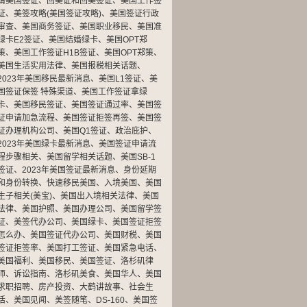
请美国签证
、
回美证和回美签证
、
美国工作签
证
、
美签攻略(美国签证攻略)
、
美国签证行政
审查
、
美国商务签证
、
美国职业移民
、
美国准
绿卡E2签证
、
美国结婚绿卡
、
美国OPT郑
策
、
美国工作签证H1B签证
、
美国OPT郑策
、
美国生活实用法律
、
美国报税相关话题
、
2023年美国移民最新消息
、
美国L1签证
、
美
国签证保签 特殊渠道
、
美国工作签证拿绿
卡
、
美国移民签证
、
美国签证通过率
、
美国签
证申请加急流程
、
美国签证拒签再签
、
美国签
证办理机构公司
、
美国Q1签证
、
政治庇护
、
2023年美国绿卡最新消息
、
美国签证申请流
程步骤相关
、
美国留学相关话题
、
美国SB-1
签证
、
2023年美国签证最新消息
、
身份延期
和身份转换
、
快速移民美国
、
入境美国
、
美国
生子相关(美宝)
、
美国出入境相关法律
、
美国
法律
、
美国护照
、
美国办理公司
、
美国留学签
证
、
美签代办公司
、
美国绿卡
、
美国签证拒签
怎么办
、
美国签证代办公司
、
美国财税
、
美国
签证拒签率
、
美国打工签证
、
美国紧急电话
、
美国福利
、
美国移民
、
美国签证
、
洛杉矶律
师
、
诉讼指南
、
洛杉矶美食
、
美国华人
、
美国
求职招聘
、
房产投资
、
大鹤讲故事
、
社会生
活
、
美国见闻
、
美签随笔
、
DS-160
、
美国签