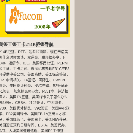
美签工签工卡214B拒签导航
214B拒签
、
RFE
、
超龄和锁龄
、
现在申请美
签什么时候面谈
、
双递交
、
联邦催办令
、
I-
140
、
递解令
、
ICE
、
美国移民公证
、
PERM
劳工证
、
工卡走钟
、
移民机构办理EB1C/EB3
可提供中美公司
、
美国商婚
、
美国探亲签证
、
OPT申请相关
、
F4签证
、
国际生
、
CW/E2C
签证
、
美国签证种类
、
NVC申请
、
B2签证转
F1签证
、
加急移民局办案
、
I-551章
、
经济担
保人
、
美国TN签证
、
美国绿卡丢了怎么办?
、
IR5移民
、
CRBA
、
J1J2签证
、
中国绿卡
、
I730
、
美国优才移民
、
V92签证
、
美国AVR政
策
、
EB2美国绿卡
、
美国EB-1A杰出人才移
民
、
美国红蓝卡
、
美国白卡
、
美国NIW移民
、
美国签证预约日期时间
、
ESTA
、
美签代办
、
SAT
、
入境美国遭遇遣返
、
美国R1工作签