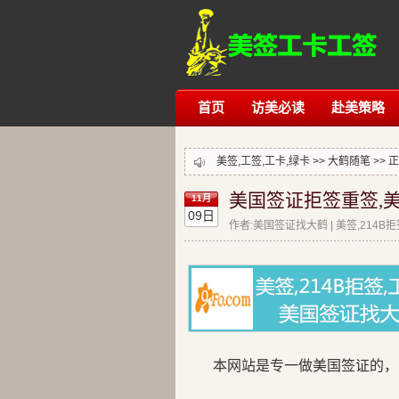
首页
访美必读
赴美策略
美签,工签,工卡,绿卡 >>
大鹤随笔
>> 
美国签证拒签重签,美
11月
09日
作者:美国签证找大鹤 | 美签,214B
本网站是专一做美国签证的，