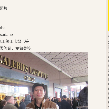
照片
he
adahe
的,工签工卡绿卡等
类签证，专做美签。