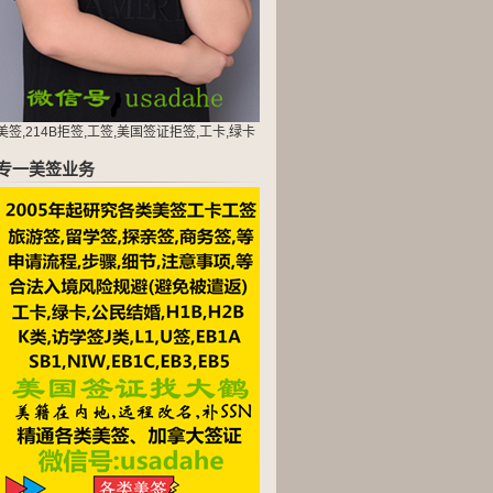
美签,214B拒签,工签,美国签证拒签,工卡,绿卡
专一美签业务