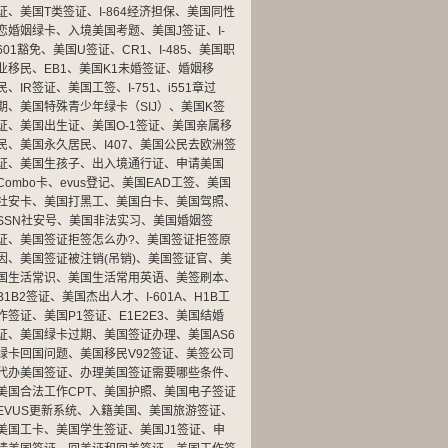
证
、
美国T类签证
、
I-864经济担保
、
美国同性
恋婚姻绿卡
、
入境美国考题
、
美国J签证
、
I-
601豁免
、
美国U签证
、
CR1
、
I-485
、
美国职
业移民
、
EB1
、
美国K1未婚签证
、
婚姻移
民
、
IR签证
、
美国工签
、
I-751
、
i551章过
期
、
美国特殊青少年绿卡（SIJ）
、
美国K签
证
、
美国出生证
、
美国O-1签证
、
美国亲属移
民
、
美国永久居民
、
I407
、
美国公民去欧洲签
证
、
美国生孩子
、
出入境通行证
、
申请美国
Combo卡
、
evus登记
、
美国EAD工签
、
美国
社安卡
、
美国打黑工
、
美国白卡
、
美国驾照
、
SSN社安号
、
美国非法实习
、
美国婚姻签
证
、
美国签证拒签怎么办?
、
美国签证拒签原
因
、
美国签证被注销(吊销)
、
美国签证官
、
美
国生活常识
、
美国生活常用英语
、
美签刷本
、
B1B2签证
、
美国杰出人才
、
I-601A
、
H1B工
作签证
、
美国P1签证
、
E1E2E3
、
美国结婚
证
、
美国绿卡过期
、
美国签证办理
、
美国AS6
绿卡回国问题
、
美国移民V92签证
、
美签公司
代办美国签证
、
办理美国签证需要哪些条件
、
美国合法工作CPT
、
美国护照
、
美国电子签证
EVUS更新系统
、
入籍美国
、
美国旅游签证
、
美国工卡
、
美国学生签证
、
美国J1签证
、
申