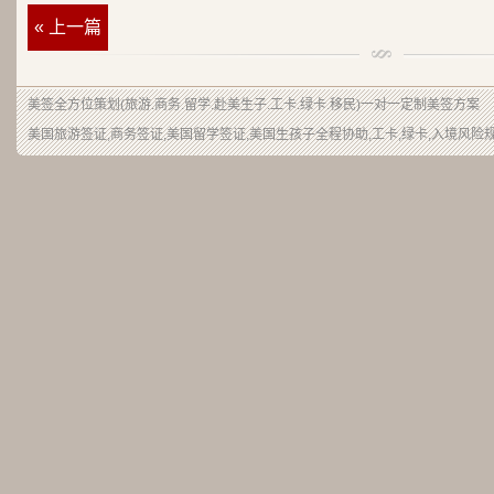
« 上一篇
美签
全方位策划(旅游.商务.留学.赴美生子.工卡.绿卡.移民)一对一定制美签方案
美国旅游签证,商务签证,美国留学签证,美国生孩子全程协助,工卡,绿卡,入境风险