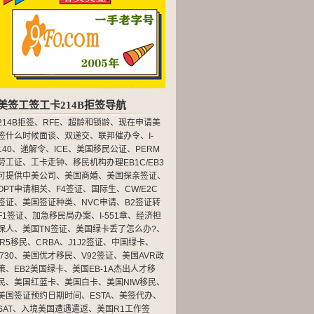
美签工签工卡214B拒签导航
214B拒签
、
RFE
、
超龄和锁龄
、
现在申请美
签什么时候面谈
、
双递交
、
联邦催办令
、
I-
140
、
递解令
、
ICE
、
美国移民公证
、
PERM
劳工证
、
工卡走钟
、
移民机构办理EB1C/EB3
可提供中美公司
、
美国商婚
、
美国探亲签证
、
OPT申请相关
、
F4签证
、
国际生
、
CW/E2C
签证
、
美国签证种类
、
NVC申请
、
B2签证转
F1签证
、
加急移民局办案
、
I-551章
、
经济担
保人
、
美国TN签证
、
美国绿卡丢了怎么办?
、
IR5移民
、
CRBA
、
J1J2签证
、
中国绿卡
、
I730
、
美国优才移民
、
V92签证
、
美国AVR政
策
、
EB2美国绿卡
、
美国EB-1A杰出人才移
民
、
美国红蓝卡
、
美国白卡
、
美国NIW移民
、
美国签证预约日期时间
、
ESTA
、
美签代办
、
SAT
、
入境美国遭遇遣返
、
美国R1工作签