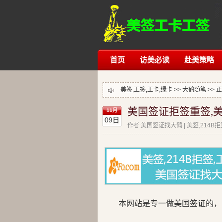
首页
访美必读
赴美策略
美签,工签,工卡,绿卡 >>
大鹤随笔
>> 
美国签证拒签重签,美
11月
09日
作者:美国签证找大鹤 | 美签,214B
本网站是专一做美国签证的，