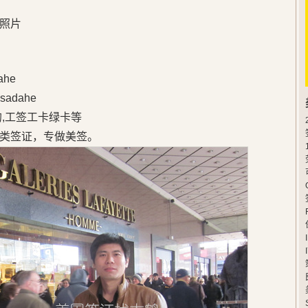
照片
he
adahe
的,工签工卡绿卡等
类签证，专做美签。