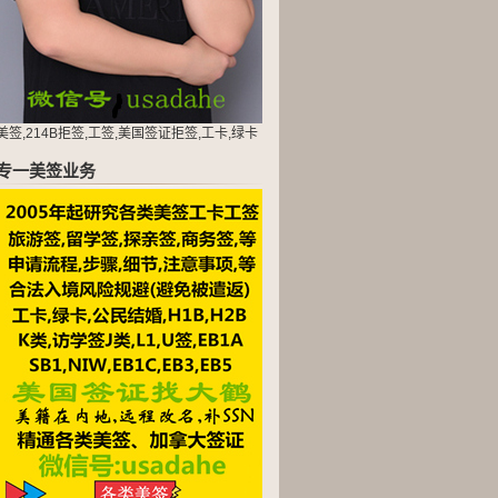
美签,214B拒签,工签,美国签证拒签,工卡,绿卡
专一美签业务