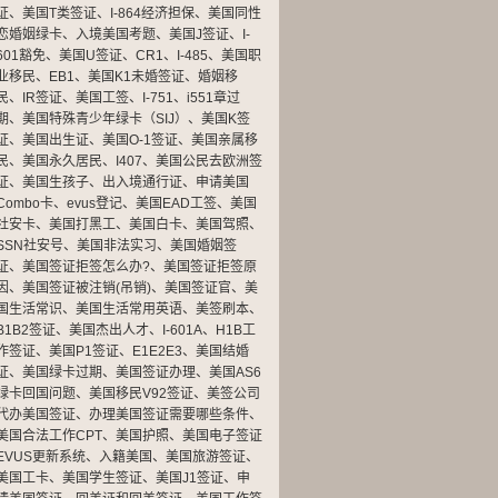
证
、
美国T类签证
、
I-864经济担保
、
美国同性
恋婚姻绿卡
、
入境美国考题
、
美国J签证
、
I-
601豁免
、
美国U签证
、
CR1
、
I-485
、
美国职
业移民
、
EB1
、
美国K1未婚签证
、
婚姻移
民
、
IR签证
、
美国工签
、
I-751
、
i551章过
期
、
美国特殊青少年绿卡（SIJ）
、
美国K签
证
、
美国出生证
、
美国O-1签证
、
美国亲属移
民
、
美国永久居民
、
I407
、
美国公民去欧洲签
证
、
美国生孩子
、
出入境通行证
、
申请美国
Combo卡
、
evus登记
、
美国EAD工签
、
美国
社安卡
、
美国打黑工
、
美国白卡
、
美国驾照
、
SSN社安号
、
美国非法实习
、
美国婚姻签
证
、
美国签证拒签怎么办?
、
美国签证拒签原
因
、
美国签证被注销(吊销)
、
美国签证官
、
美
国生活常识
、
美国生活常用英语
、
美签刷本
、
B1B2签证
、
美国杰出人才
、
I-601A
、
H1B工
作签证
、
美国P1签证
、
E1E2E3
、
美国结婚
证
、
美国绿卡过期
、
美国签证办理
、
美国AS6
绿卡回国问题
、
美国移民V92签证
、
美签公司
代办美国签证
、
办理美国签证需要哪些条件
、
美国合法工作CPT
、
美国护照
、
美国电子签证
EVUS更新系统
、
入籍美国
、
美国旅游签证
、
美国工卡
、
美国学生签证
、
美国J1签证
、
申