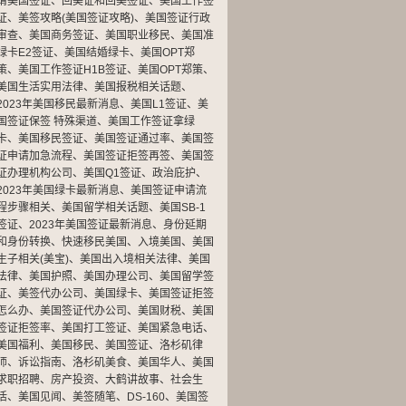
请美国签证
、
回美证和回美签证
、
美国工作签
证
、
美签攻略(美国签证攻略)
、
美国签证行政
审查
、
美国商务签证
、
美国职业移民
、
美国准
绿卡E2签证
、
美国结婚绿卡
、
美国OPT郑
策
、
美国工作签证H1B签证
、
美国OPT郑策
、
美国生活实用法律
、
美国报税相关话题
、
2023年美国移民最新消息
、
美国L1签证
、
美
国签证保签 特殊渠道
、
美国工作签证拿绿
卡
、
美国移民签证
、
美国签证通过率
、
美国签
证申请加急流程
、
美国签证拒签再签
、
美国签
证办理机构公司
、
美国Q1签证
、
政治庇护
、
2023年美国绿卡最新消息
、
美国签证申请流
程步骤相关
、
美国留学相关话题
、
美国SB-1
签证
、
2023年美国签证最新消息
、
身份延期
和身份转换
、
快速移民美国
、
入境美国
、
美国
生子相关(美宝)
、
美国出入境相关法律
、
美国
法律
、
美国护照
、
美国办理公司
、
美国留学签
证
、
美签代办公司
、
美国绿卡
、
美国签证拒签
怎么办
、
美国签证代办公司
、
美国财税
、
美国
签证拒签率
、
美国打工签证
、
美国紧急电话
、
美国福利
、
美国移民
、
美国签证
、
洛杉矶律
师
、
诉讼指南
、
洛杉矶美食
、
美国华人
、
美国
求职招聘
、
房产投资
、
大鹤讲故事
、
社会生
活
、
美国见闻
、
美签随笔
、
DS-160
、
美国签