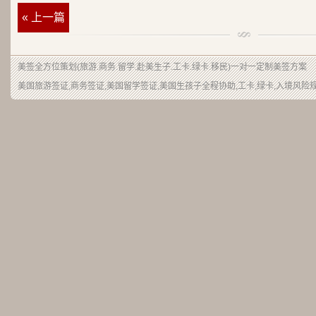
« 上一篇
美签
全方位策划(旅游.商务.留学.赴美生子.工卡.绿卡.移民)一对一定制美签方案
美国旅游签证,商务签证,美国留学签证,美国生孩子全程协助,工卡,绿卡,入境风险