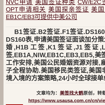
NVC申请
美国签证种类
CW/E2
OPT申请相关
美国探亲签证
美国
EB1C/EB3可提供中美公司
B1签证.B2签证.F1签证.DS
DS160表,申请美国签证面谈加分策
婚,H1B工签,K1签证,J1签证
签,EB1A,NIW,EB1C,EB3,EB
工作安排,美国公民婚姻资源对接,
子全程协助.美国移民类签证,美国
境入境的方案策略,24小时全球接单
文章均为：
美签找大鹤
原创，转
https://www.usausa.com.cn/cn/vi