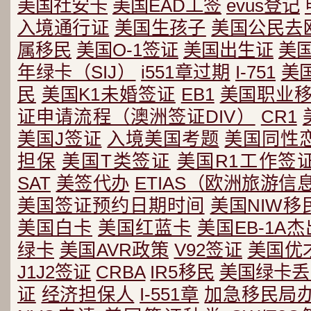
美国社安卡
美国EAD工签
evus登记
入境通行证
美国生孩子
美国公民去
属移民
美国O-1签证
美国出生证
美
年绿卡（SIJ）
i551章过期
I-751
美
民
美国K1未婚签证
EB1
美国职业
证申请流程（澳洲签证DIV）
CR1
美国J签证
入境美国考题
美国同性
担保
美国T类签证
美国R1工作签
SAT
美签代办
ETIAS（欧洲旅游
美国签证预约日期时间
美国NIW移
美国白卡
美国红蓝卡
美国EB-1A
绿卡
美国AVR政策
V92签证
美国优
J1J2签证
CRBA
IR5移民
美国绿卡丢
证
经济担保人
I-551章
加急移民局