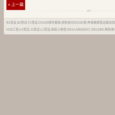
« 上一篇
B1签证
.
B2签证
.F1签证.DS160填写奥秘,润色加分DS160表,申请美国签证面谈
H1B工签,K1签证,J1签证,L1签证,政庇,U类签,EB1A,NIW,EB1C,EB3,EB5