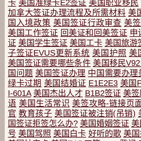
卡
美国准绿卡E2签证
美国职业移民
加拿大签证办理流程及所需材料
美
国入境政策
美国签证行政审查
美签
美国工作签证
回美证和回美签证
申
证
美国学生签证
美国工卡
美国旅游
子签证EVUS更新系统
美国护照
美
美国签证需要哪些条件
美国移民V9
国问题
美国签证办理
中国需要办理
绿卡过期
美国结婚证
E1E2E3
美国
I-601A
美国杰出人才
B1B2签证
美签
语
美国生活常识
美签攻略-链接页
官
教育孩子
美国签证被注销(吊销)
国签证拒签怎么办?
美国婚姻签证
美
号
美国驾照
美国白卡
好听的歌
美国