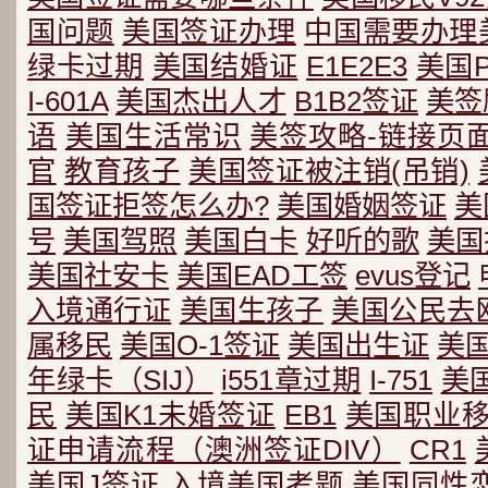
国问题
美国签证办理
中国需要办理
绿卡过期
美国结婚证
E1E2E3
美国
I-601A
美国杰出人才
B1B2签证
美签
语
美国生活常识
美签攻略-链接页
官
教育孩子
美国签证被注销(吊销)
国签证拒签怎么办?
美国婚姻签证
美
号
美国驾照
美国白卡
好听的歌
美国
美国社安卡
美国EAD工签
evus登记
入境通行证
美国生孩子
美国公民去
属移民
美国O-1签证
美国出生证
美
年绿卡（SIJ）
i551章过期
I-751
美
民
美国K1未婚签证
EB1
美国职业
证申请流程（澳洲签证DIV）
CR1
美国J签证
入境美国考题
美国同性