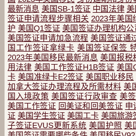
最新消息
美国SB-1签证
中国法律
美
签证申请流程步骤相关
2023年美
护
美国Q1签证
美国签证办理机构公
美国签证申请加急流程
美国签证通
国工作签证拿绿卡
美国签证保签 
2023年美国移民最新消息
美国报税
用法律
美国工作签证H1B签证
美国
卡
美国准绿卡E2签证
美国职业移民
加拿大签证办理流程及所需材料
美
国入境政策
美国签证行政审查
美签
美国工作签证
回美证和回美签证
申
证
美国学生签证
美国工卡
美国旅游
子签证EVUS更新系统
美国护照
美
美国签证需要哪些条件
美国移民V9