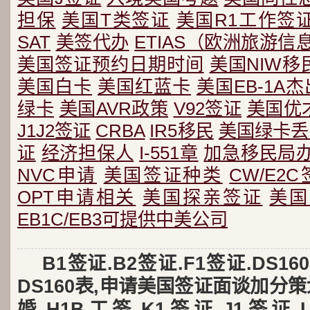
担保
美国T类签证
美国R1工作签
SAT
美签代办
ETIAS（欧洲旅游
美国签证预约日期时间
美国NIW移
美国白卡
美国红蓝卡
美国EB-1A
绿卡
美国AVR政策
V92签证
美国优
J1J2签证
CRBA
IR5移民
美国绿卡丢
证
经济担保人
I-551章
加急移民局
NVC申请
美国签证种类
CW/E2
OPT申请相关
美国探亲签证
美国
EB1C/EB3可提供中美公司
B1签证.B2签证.F1签证.DS
DS160表,申请美国签证面谈加分策
婚,H1B工签,K1签证,J1签证