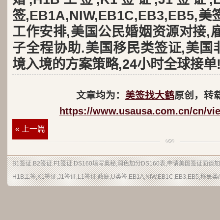
签,EB1A,NIW,EB1C,EB3,EB
工作安排,美国公民婚姻资源对接,
子全程协助.美国移民类签证,美国
境入境的方案策略,24小时全球接单
文章均为：
美签找大鹤
原创，转
https://www.usausa.com.cn/cn/vi
« 上一篇
B1签证
.
B2签证
.F1签证.DS160填写奥秘,润色加分DS160表,申请美国签证面谈
H1B工签,K1签证,J1签证,L1签证,政庇,U类签,EB1A,NIW,EB1C,EB3,EB5