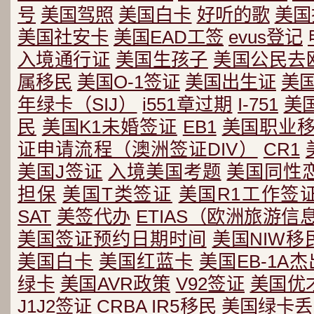
号
美国驾照
美国白卡
好听的歌
美国
美国社安卡
美国EAD工签
evus登记
入境通行证
美国生孩子
美国公民去
属移民
美国O-1签证
美国出生证
美
年绿卡（SIJ）
i551章过期
I-751
美
民
美国K1未婚签证
EB1
美国职业
证申请流程（澳洲签证DIV）
CR1
美国J签证
入境美国考题
美国同性
担保
美国T类签证
美国R1工作签
SAT
美签代办
ETIAS（欧洲旅游
美国签证预约日期时间
美国NIW移
美国白卡
美国红蓝卡
美国EB-1A
绿卡
美国AVR政策
V92签证
美国优
J1J2签证
CRBA
IR5移民
美国绿卡丢