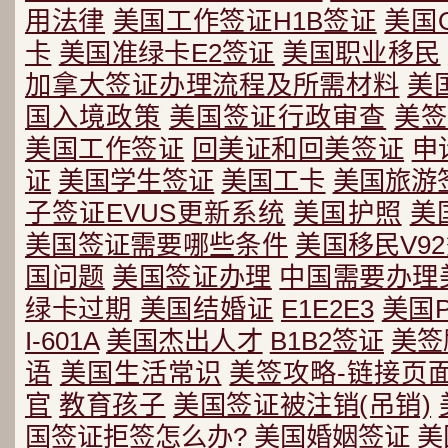
用法律
美国工作签证H1B签证
美国
卡
美国准绿卡E2签证
美国职业移民
加拿大签证办理流程及所需材料
美
国入境政策
美国签证行政审查
美签
美国工作签证
回美证和回美签证
申
证
美国学生签证
美国工卡
美国旅游
子签证EVUS更新系统
美国护照
美
美国签证需要哪些条件
美国移民V9
国问题
美国签证办理
中国需要办理
绿卡过期
美国结婚证
E1E2E3
美国
I-601A
美国杰出人才
B1B2签证
美签
语
美国生活常识
美签攻略-链接页
官
教育孩子
美国签证被注销(吊销)
国签证拒签怎么办?
美国婚姻签证
美