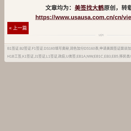
文章均为：
美签找大鹤
原创，转
https://www.usausa.com.cn/cn/vi
« 上一篇
B1签证
.
B2签证
.F1签证.DS160填写奥秘,润色加分DS160表,申请美国签证面谈
H1B工签,K1签证,J1签证,L1签证,政庇,U类签,EB1A,NIW,EB1C,EB3,EB5