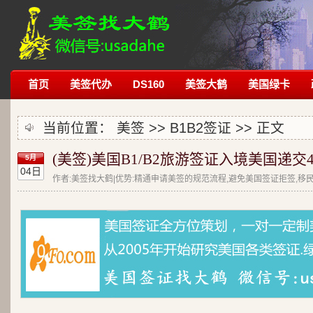
首页
美签代办
DS160
美签大鹤
美国绿卡
当前位置：
美签
>>
B1B2签证
>> 正文
(美签)美国B1/B2旅游签证入境美国递交48
5月
04日
作者:美签找大鹤|优势:精通申请美签的规范流程,避免美国签证拒签,移