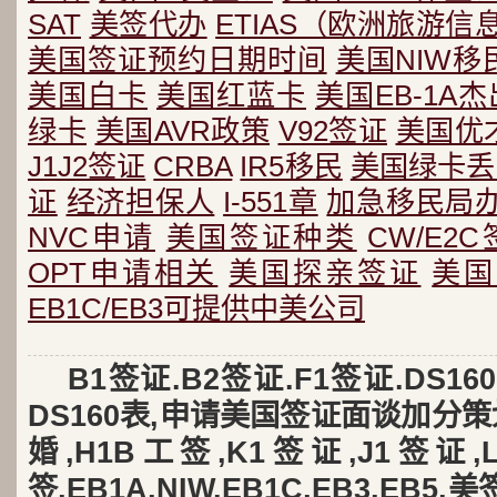
SAT
美签代办
ETIAS（欧洲旅游
美国签证预约日期时间
美国NIW移
美国白卡
美国红蓝卡
美国EB-1A
绿卡
美国AVR政策
V92签证
美国优
J1J2签证
CRBA
IR5移民
美国绿卡丢
证
经济担保人
I-551章
加急移民局
NVC申请
美国签证种类
CW/E2
OPT申请相关
美国探亲签证
美国
EB1C/EB3可提供中美公司
B1签证.B2签证.F1签证.DS
DS160表,申请美国签证面谈加分策
婚,H1B工签,K1签证,J1签证
签,EB1A,NIW,EB1C,EB3,EB