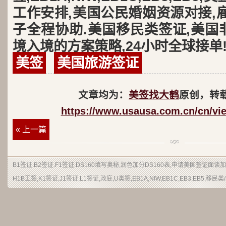
工作安排,美国公民婚姻资源对接,
子全程协助.美国移民类签证,美国
境入境的方案策略,24小时全球接单
美签
美国旅游签证
文章均为：
美签找大鹤
原创，转
https://www.usausa.com.cn/cn/vi
« 上一篇
B1签证
.
B2签证
.F1签证.DS160填写奥秘,润色加分DS160表,申请美国签证面谈
H1B工签,K1签证,J1签证,L1签证,政庇,U类签,EB1A,NIW,EB1C,EB3,EB5