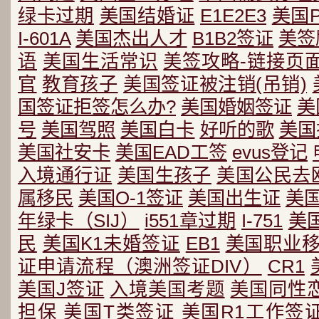
绿卡过期
美国结婚证
E1E2E3
美国
I-601A
美国杰出人才
B1B2签证
美签
语
美国生活常识
美签攻略-链接页
官
教育孩子
美国签证被注销(吊销)
国签证拒签怎么办?
美国婚姻签证
美
号
美国驾照
美国白卡
好听的歌
美国
美国社安卡
美国EAD工签
evus登记
入境通行证
美国生孩子
美国公民去
属移民
美国O-1签证
美国出生证
美
年绿卡（SIJ）
i551章过期
I-751
美
民
美国K1未婚签证
EB1
美国职业
证申请流程（澳洲签证DIV）
CR1
美国J签证
入境美国考题
美国同性
担保
美国T类签证
美国R1工作签