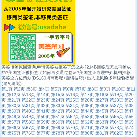
美签拒签原因查询,申请美签被拒签了怎么办?214B拒签后怎么再签成
功?美国签证被拒签了如何再次通过签证?美国签证办理中介机构推荐:
美签全方位策划(DS160填写奥秘+面谈技巧)+出入境风险多年经验提醒
(避免遣返)
第1页
第2页
第3页
第4页
第5页
第6页
第7页
第8页
第9页
第10页
第11
页
第12页
第13页
第14页
第15页
第16页
第17页
第18页
第19页
第20
页
第21页
第22页
第23页
第24页
第25页
第26页
第27页
第28页
第29
页
第30页
第31页
第32页
第33页
第34页
第35页
第36页
第37页
第38
页
第39页
第40页
第41页
第42页
第43页
第44页
第45页
第46页
第47
页
第48页
第49页
第50页
第51页
第52页
第53页
第54页
第55页
第56
页
第57页
第58页
第59页
第60页
第61页
第62页
第63页
第64页
第65
页
第66页
第67页
第68页
第69页
第70页
第71页
第72页
第73页
第74
页
第75页
第76页
第77页
第78页
第79页
第80页
第81页
第82页
第83