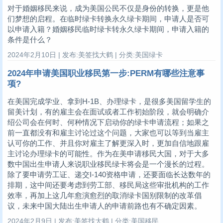
对于婚姻移民来说，成为美国公民不仅是身份的转换，更是他
们梦想的启程。在临时绿卡转换永久绿卡期间，申请人是否可
以申请入籍？婚姻移民临时绿卡转永久绿卡期间，申请入籍的
条件是什么？
2024年2月10日 | 发布:美签找大鹤 | 分类:美国绿卡
2024年申请美国职业移民第一步:PERM有哪些注意事
项?
在美国完成学业、拿到H-1B、办理绿卡，是很多美国留学生的
留美计划，有的雇主会在面试或者工作初始阶段，就会明确介
绍公司会在何时、何种情况下启动你的绿卡申请流程；如果之
前一直都没有和雇主讨论过这个问题，大家也可以等到当雇主
认可你的工作、并且你对雇主了解更深入时，更加自信地跟雇
主讨论办理绿卡的可能性。作为在美申请移民大国，对于大多
数中国出生申请人来说职业移民绿卡将会是一个漫长的过程。
除了要申请劳工证、递交I-140资格申请，还要面临长达数年的
排期，这中间还要考虑到劳工部、移民局这些审批机构的工作
效率，再加上这几年愈演愈烈的取消绿卡国别限制的改革倡
议，未来中国大陆出生申请人的申请前路也有不确定因素。
2024年2月9日 | 发布:美签找大鹤 | 分类:美国移民