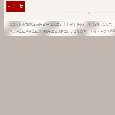
« 上一篇
美签
全方位策划(旅游.商务.留学.赴美生子.工卡.绿卡.移民)一对一定制美签方案
美国旅游签证,商务签证,美国留学签证,美国生孩子全程协助,工卡,绿卡,入境风险