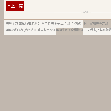
« 上一篇
美签
全方位策划(旅游.商务.留学.赴美生子.工卡.绿卡.移民)一对一定制美签方案
美国旅游签证,商务签证,美国留学签证,美国生孩子全程协助,工卡,绿卡,入境风险