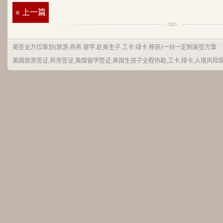
« 上一篇
美签
全方位策划(旅游.商务.留学.赴美生子.工卡.绿卡.移民)一对一定制美签方案
美国旅游签证,商务签证,美国留学签证,美国生孩子全程协助,工卡,绿卡,入境风险