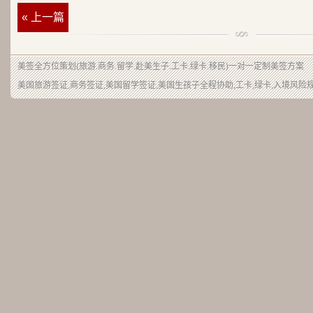
« 上一篇
美签
全方位策划(旅游.商务.留学.赴美生子.工卡.绿卡.移民)一对一定制美签方案
美国旅游签证,商务签证,美国留学签证,美国生孩子全程协助,工卡,绿卡,入境风险