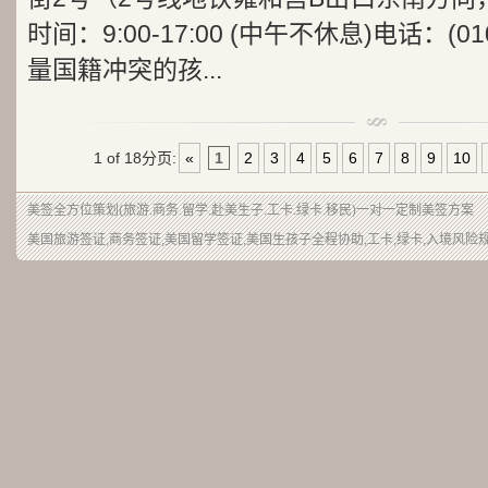
时间：9:00-17:00 (中午不休息)电话：(0
量国籍冲突的孩...
1 of 18
分页:
«
1
2
3
4
5
6
7
8
9
10
美签
全方位
策划
(
旅游
.商务.留学.赴美生子.
工卡
.绿卡.移民)一对一定制
美签
方案
美国旅游签证,商务签证,美国留学签证,美国生孩子全程协助,工卡,绿卡,入境风险