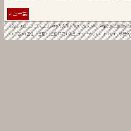
« 上一篇
B1签证.B2签证.F1签证.DS160填写奥秘,润色加分DS160表,申请美国签证面谈
H1B工签,K1签证,J1签证,L1签证,政庇,U类签,EB1A,NIW,EB1C,EB3,EB5