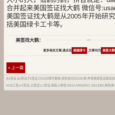
合并起来美国签证找大鹤 微信号:usad
美国签证找大鹤是从2005年开始研
括美国绿卡工卡等。
美签找大鹤：
更多相关文章,请点击
美国绿卡
,文章均为
美签大鹤
« 上一篇
B1签证.B2签证.F1签证.DS160填写奥秘,润色加分DS160表,申请美国签证面谈
H1B工签,K1签证,J1签证,L1签证,政庇,U类签,EB1A,NIW,EB1C,EB3,EB5