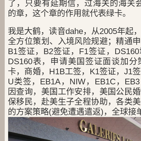
了，只要有延期信，过海关的海关会
的章，这个章的作用就代表绿卡。
我是大鹤，读音dahe，从2005年
全方位策划、入境风险规避；精通申
B1签证，B2签证，F1签证，DS1
DS160表，申请美国签证面谈加
卡，商婚，H1B工签，K1签证，J1
U类签，EB1A，NIW，EB1C，E
因查询，美国工作安排，美国公民婚
保移民，赴美生子全程协助，各类美
的方案策略(避免遭遇遣返)，全球接