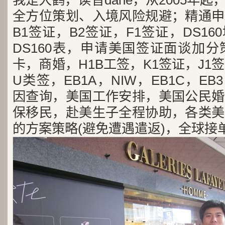
我是大鹤，读音dahe，从2005年
全方位策划、入境风险规避；精通申
B1签证，B2签证，F1签证，DS1
DS160表，申请美国签证面谈加
卡，商婚，H1B工签，K1签证，J1
U类签，EB1A，NIW，EB1C，E
因查询，美国工作安排，美国公民婚
保移民，赴美生子全程协助，各类美
的方案策略(避免遭遇遣返)，全球接