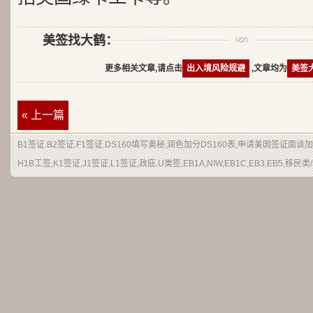
美签找大鹤：
更多相关文章,请点击
出入境风险规避
,文章均为
美签
« 上一篇
B1签证.B2签证.F1签证.DS160填写奥秘,润色加分DS160表,申请美国签证面谈
H1B工签,K1签证,J1签证,L1签证,政庇,U类签,EB1A,NIW,EB1C,EB3,EB5