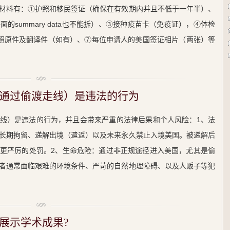
材料有：①护照和移民签证（确保在有效期内并且不低于一年半）、
的summary data也不能拆）、③接种疫苗卡（免疫证），④体检
照原件及翻译件（如有）、⑦每位申请人的美国签证相片（两张）等
通过偷渡走线）是违法的行为
线）是违法的行为，并且会带来严重的法律后果和个人风险：1、法
长期拘留、递解出境（遣返）以及未来永久禁止入境美国。被递解后
更严厉的处罚。2、生命危险：通过非正规途径进入美国，尤其是偷
者通常面临艰难的环境条件、严苛的自然地理障碍、以及人贩子等犯
展示学术成果?