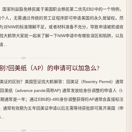
est Waiver）国家利益豁免移民属于美国职业移民第二优先EB2中的一个特例，
的个人，无需通过传统的劳工证程序即可申请美国的永久居留权。然
因为对NIW的标准理解不足，或者材料准备不充分，导致申请被拒或收
证找大鹤带大家就一起来了解一下NIW申请中有哪些误区和陷阱，以及
..
别?回美纸（AP）的申请可以加急么?
的区别？美国签证找大鹤解答：回美证（Reentry Permit）通常
（advance parole简称AP) 通常发放给身份调整的申请人（I-
效期通常是一年；通过EB5的I-485身份调整获得的AP通常会直接标注
bo卡，通常有效期为五年回美证申请以后无需等待获批即可离开美国（申
..