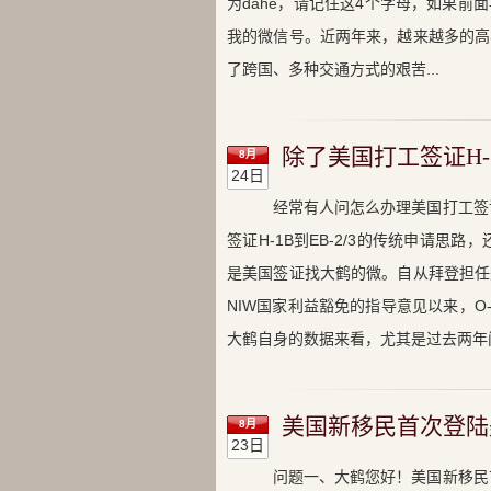
为dahe，请记住这4个字母，如果前面
我的微信号。近两年来，越来越多的高
了跨国、多种交通方式的艰苦...
除了美国打工签证H-1
8月
24日
经常有人问怎么办理美国打工签
签证H-1B到EB-2/3的传统申请思
是美国签证找大鹤的微。自从拜登担任
NIW国家利益豁免的指导意见以来，O
大鹤自身的数据来看，尤其是过去两年间.
美国新移民首次登陆
8月
23日
问题一、大鹤您好！美国新移民