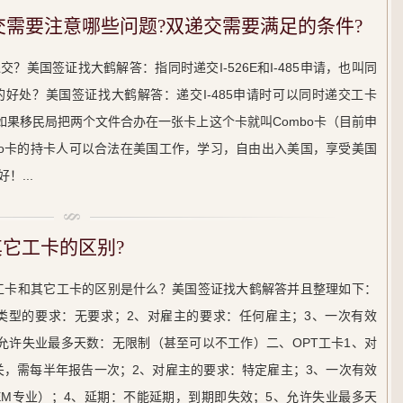
交需要注意哪些问题?双递交需要满足的条件?
？美国签证找大鹤解答：指同时递交I-526E和I-485申请，也叫同
好处？美国签证找大鹤解答：递交I-485申请时可以同时递交工卡
以后如果移民局把两个文件合办在一张卡上这个卡就叫Combo卡（目前申
bo卡的持卡人可以合法在美国工作，学习，自由出入美国，享受美国
...
和其它工卡的区别?
得的工卡和其它工卡的区别是什么？美国签证找大鹤解答并且整理如下：
岗位类型的要求：无要求；2、对雇主的要求：任何雇主；3、一次有效
、允许失业最多天数：无限制（甚至可以不工作）二、OPT工卡1、对
关，需每半年报告一次；2、对雇主的要求：特定雇主；3、一次有效
TEM专业）；4、延期：不能延期，到期即失效；5、允许失业最多天