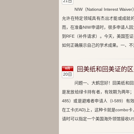
21日
NIW（National Inter
允许在特定领域具有杰出才能或成就
而，在准备NIW申请时，很多申请人
到RFE（补件请求）。今天，美国签
如何正确展示自己的学术成果。一、不清.
回美纸和回美证的区
8月
20日
问题一、大鹤您好！回美纸和回美证
是发放给绿卡持有者，有效期为两年；回美纸
485）或是避难者申请人（I-589）有
在工卡(EAD)上，这种卡就是com
请时可以指定一个美国海外领馆接收US.