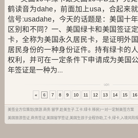
鹤读音为dahe，前面加上usa，合起
信号:usadahe，今天的话题是：美国十
区别和不同？一、美国绿卡和美国签证
卡，全称为美国永久居民卡，是证明外
居民身份的一种身份证件。持有绿卡的
权利，并可在一定条件下申请成为美国公民
年签证是一种为...
«
6
7
8
9
10
11
12
13
14
15
16
美签
全方位
策划
(
旅游
.商务.留学.赴美生子.
工卡
.绿卡.移民)一对一定制
美签
方案
美国旅游签证,商务签证,美国留学签证,美国生孩子全程协助,工卡,绿卡,入境风险